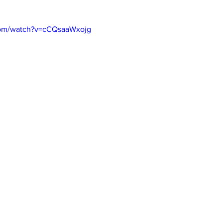
com/watch?v=cCQsaaWxojg