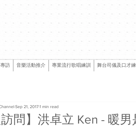
樂專訪
音樂活動推介
專業流行歌唱練訓
舞台司儀及口才練
Channel
Sep 21, 2017
1 min read
級訪問】洪卓立 Ken - 暖