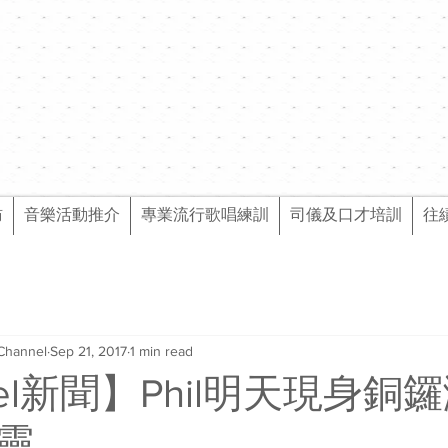
訪
音樂活動推介
專業流行歌唱練訓
司儀及口才培訓
往
Channel
Sep 21, 2017
1 min read
nel新聞】Phil明天現身銅
靈