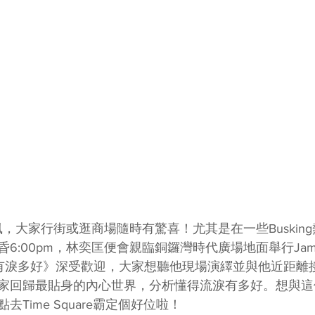
然成風，大家行街或逛商場隨時有驚喜！尤其是在一些Buskin
:00pm，林奕匡便會親臨銅鑼灣時代廣場地面舉行Jam B
《有淚多好》深受歡迎，大家想聽他現場演繹並與他近距離接觸
回歸最貼身的內心世界，分析懂得流淚有多好。想與這位Swe
Time Square霸定個好位啦！