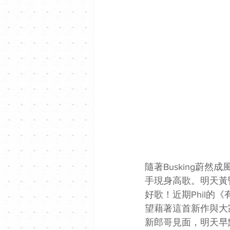
隨著Busking蔚
手現身高歌。明天黃昏6
好歌！近期Phil的
望藉著這首新作與大家
新郎哥見面，明天早點去