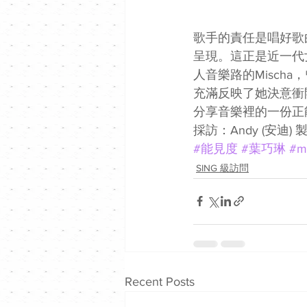
歌手的責任是唱好歌
呈現。這正是近一代
人音樂路的Misc
充滿反映了她決意衝
分享音樂裡的一份正
採訪：Andy (安迪) 製
#能見度
#葉巧琳
#m
SING 級訪問
Recent Posts