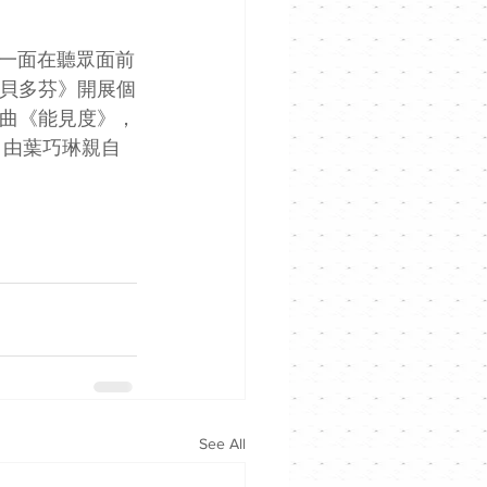
一面在聽眾面前
的貝多芬》開展個
一曲《能見度》，
，由葉巧琳親自
See All