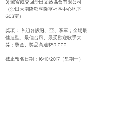
3) 郵寄或交回沙田文藝協會有限公司
（沙田大圍隆邨亨隆亨社區中心地下
G03室）
獎項： 各組各設冠、亞、季軍；全場最
佳造型、最佳台風、最受歡迎歌手大
獎；獎金、獎品高達$50,000
截止報名日期：16/10/2017（星期一）