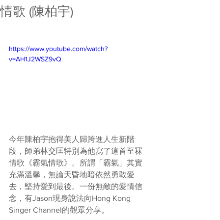
情歌 (陳柏宇)
https://www.youtube.com/watch?
v=AH1J2WSZ9vQ
今年陳柏宇抱得美人歸跨進人生新階
段，師弟林交匡特別為他寫了這首至冧
情歌《霸氣情歌》。所謂「霸氣」其實
充滿溫馨，無論天昏地暗依然勇敢愛
去，堅持愛到最後。一份無敵的愛情信
念，有Jason現身說法向Hong Kong 
Singer Channel的觀眾分享。