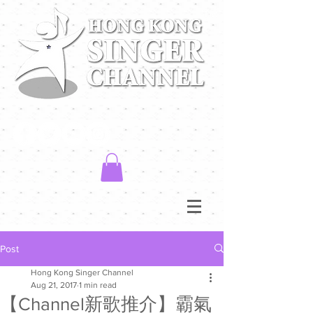
Post
Hong Kong Singer Channel
Aug 21, 2017
1 min read
【Channel新歌推介】霸氣