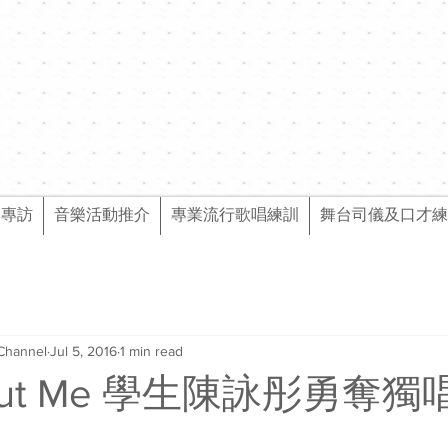
樂專訪
音樂活動推介
專業流行歌唱練訓
舞台司儀及口才練
Channel
Jul 5, 2016
1 min read
About Me 學生陳詠彤勇奪