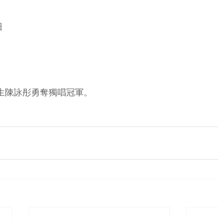
日
Me 學生陳詠彤勇奪獨唱冠軍。