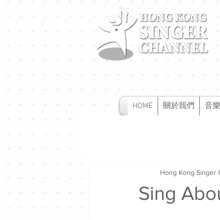
HOME
關於我們
音
Hong Kong Singer 
Sing 