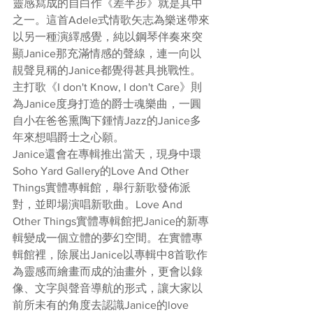
靈感寫成的自白作《差半步》就是其中
之一。這首Adele式情歌矢志為樂迷帶來
以另一種演繹感覺，純以鋼琴伴奏來突
顯Janice那充滿情感的聲線，連一向以
靚聲見稱的Janice都覺得甚具挑戰性。
主打歌《I don't Know, I don't Care》則
為Janice度身打造的爵士魂樂曲，一圓
自小在爸爸熏陶下鍾情Jazz的Janice多
年來想唱爵士之心願。
Janice還會在專輯推出當天，現身中環
Soho Yard Gallery的Love And Other 
Things實體專輯館，舉行新歌發佈派
對，並即場演唱新歌曲。Love And 
Other Things實體專輯館把Janice的新專
輯變成一個立體的夢幻空間。在實體專
輯館裡，除展出Janice以專輯中8首歌作
為靈感而繪畫而成的油畫外，更會以錄
像、文字與聲音導航的形式，讓大家以
前所未有的角度去認識Janice的love 