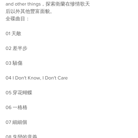
and other things，探索衛蘭在慘情歌天
后以外其他豐富面貌。
全碟曲目：
01 天敵 
02 差半步
03 驗傷
04 I Don't Know, I Don't Care
05 穿花蝴蝶
06 一格格
07 細細個
08 失戀的意義