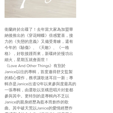
衛蘭終於出碟了！去年當大家為加盟華
納後推出的《穿花蝴蝶》倍感驚喜，接
力的《失戀的意義》又備受青睞，還有
今年的《驗傷》、《天敵》、《一格
格》，好歌接踵而來，新碟終於慢功出
細火，星期五就會面世！
《Love And Other Things》有別於
Janice以往的專輯，首度邀得舒文監製
的精心傑作，務求讓歌迷耳目一新；專
輯亦是Janice出道12年以來參與度最高的
一張專輯，由選歌以至構思唱片封套都
參與其中。更特別的是專輯內不乏以
Janice的親身經歷為藍本而創作的歌
曲。其中破天荒以Janice的愛情經歷作