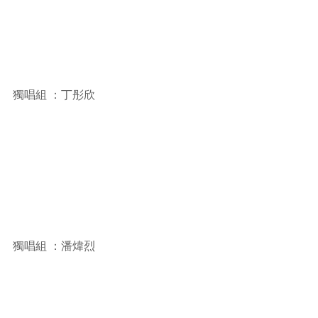
獨唱組 ：丁彤欣
獨唱組 ：潘煒烈