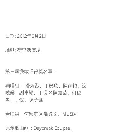
日期: 2012年6月2日
地點: 荷里活廣場 
第三屆我敢唱得獎名單：
獨唱組 ：潘煒烈、丁彤欣、陳家裕、謝
曉燊、謝卓穎、丁悅 X 陳嘉茵、何穗
盈、丁悅、陳子健
合唱組：何穎淇 X 潘逸文、MUSIX 
原創歌曲組：Daybreak EcLipse、