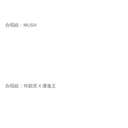
合唱組：MUSIX 
合唱組：何穎淇 X 潘逸文