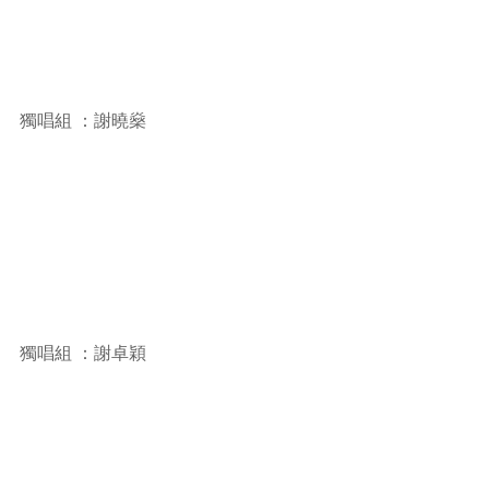
獨唱組 ：謝曉燊
獨唱組 ：謝卓穎