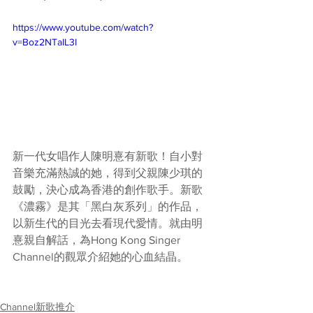
https://www.youtube.com/watch?
v=Boz2NTaIL3I
新一代女唱作人陳明憙有新歌！自小對
音樂充滿熱誠的她，得到父親陳少琪的
鼓勵，決心成為香港的創作歌手。新歌
《濃霧》是其「黑白灰系列」的作品，
以新生代的目光去看現代愛情。就由明
憙親自解話，為Hong Kong Singer 
Channel的觀眾介紹她的心血結晶。
Channel新歌推介