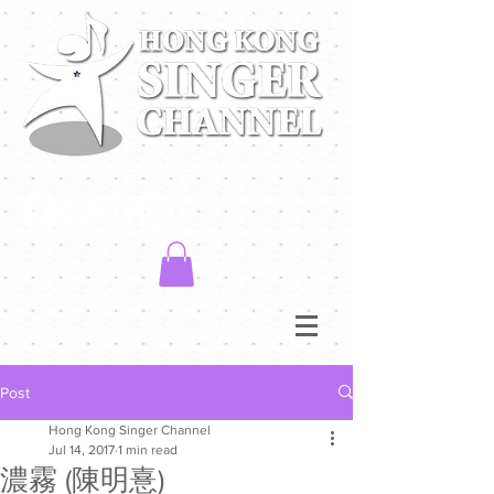
Post
Hong Kong Singer Channel
Jul 14, 2017
1 min read
濃霧 (陳明憙)