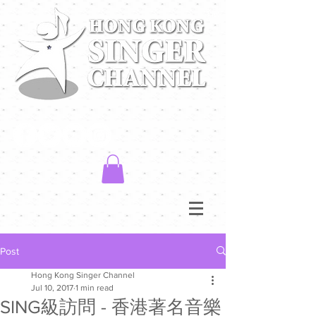
Post
Hong Kong Singer Channel
Jul 10, 2017
1 min read
SING級訪問 - 香港著名音樂