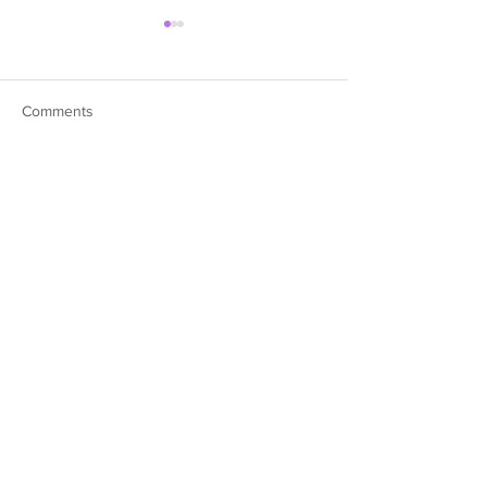
Comments
Write a comment...
約肥仔溫「功課」！
《Channel專
Fatboy@ERROR專訪|
廷😎三生有幸的故
《Channel專訪》
© Hong Kong Singer Channel 2015