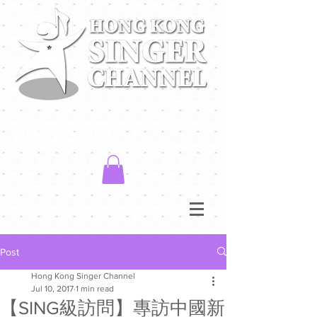
Post
Hong Kong Singer Channel
Jul 10, 2017
1 min read
【SING級訪問】專訪中國新