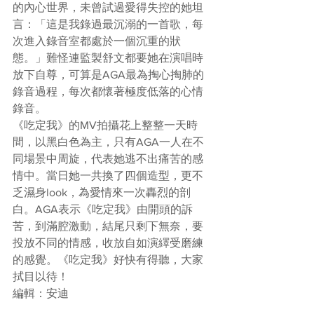
的內心世界，未曾試過愛得失控的她坦
言：「這是我錄過最沉溺的一首歌，每
次進入錄音室都處於一個沉重的狀
態。」難怪連監製舒文都要她在演唱時
放下自尊，可算是AGA最為掏心掏肺的
錄音過程，每次都懷著極度低落的心情
錄音。
《吃定我》的MV拍攝花上整整一天時
間，以黑白色為主，只有AGA一人在不
同場景中周旋，代表她逃不出痛苦的感
情中。當日她一共換了四個造型，更不
乏濕身look，為愛情來一次轟烈的剖
白。AGA表示《吃定我》由開頭的訴
苦，到滿腔激動，結尾只剩下無奈，要
投放不同的情感，收放自如演繹受磨練
的感覺。《吃定我》好快有得聽，大家
拭目以待！
編輯：安迪