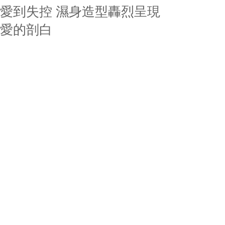
愛到失控 濕身造型轟烈呈現
愛的剖白