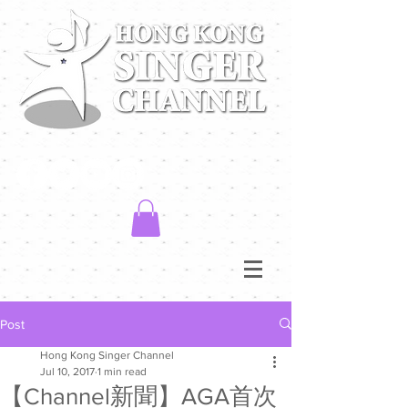
Post
Hong Kong Singer Channel
Jul 10, 2017
1 min read
【Channel新聞】AGA首次