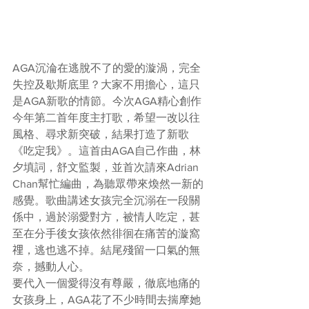
AGA沉淪在逃脫不了的愛的漩渦，完全
失控及歇斯底里？大家不用擔心，這只
是AGA新歌的情節。今次AGA精心創作
今年第二首年度主打歌，希望一改以往
風格、尋求新突破，結果打造了新歌
《吃定我》。這首由AGA自己作曲，林
夕填詞，舒文監製，並首次請來Adrian 
Chan幫忙編曲，為聽眾帶來煥然一新的
感覺。歌曲講述女孩完全沉溺在一段關
係中，過於溺愛對方，被情人吃定，甚
至在分手後女孩依然徘徊在痛苦的漩窩
𥚃，逃也逃不掉。結尾殘留一口氣的無
奈，撼動人心。
要代入一個愛得沒有尊嚴，徹底地痛的
女孩身上，AGA花了不少時間去揣摩她