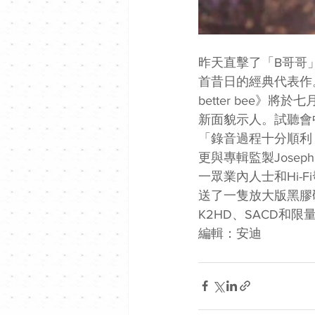
昨天直擊了「B哥哥
首昔日的經典代表作。
better bee
新面貌示人。試聽會
「錄音過程十分順利
更與專輯監製Josep
一眾業內人士和Hi-
送了一隻放大版黑膠碟
K2HD、SACD和
編輯：安迪