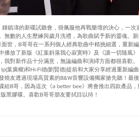
」鍾鎮濤的新碟試聽會，很佩服他再戰樂壇的決心，一次
無數的人生歷練與歲月洗禮，為歌曲賦予新的靈魂。新Hi-
》將於七月面世，B哥哥在一系列個人經典歌曲中精挑細選，重
中播放了新版《紅葉斜落我心寂寞時》及《讓一切隨風》
，我對新作品十分滿意，無論編曲和演繹方面都很喜歡。
h Ip(葉廣權)和Hi-Fi德(劉賢德)提前和大家分享經過重新
Fi發燒友透過現場高質素的B&W音響設備獨家搶先聽！最
給B哥，因為這次《a better bee》將會推出四款產品
限量版黑膠碟。喜歡B哥哥朋友要拭目以待！