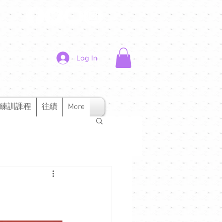
Log In
練訓課程
往績
More