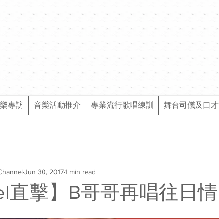
樂專訪
音樂活動推介
專業流行歌唱練訓
舞台司儀及口才
Channel
Jun 30, 2017
1 min read
nel直擊】B哥哥再唱往日情