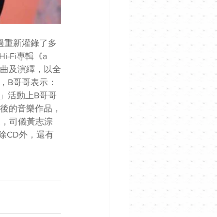
過重新灌錄了多
Fi專輯《a 
新編曲及演繹，以全
，B哥哥表示：
」活動上B哥哥
編曲後的音樂作品，
後，司儀黃志淙
，除CD外，還有