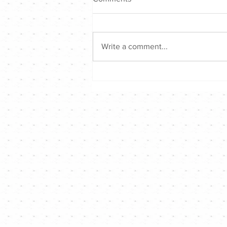
Write a comment...
Hong Kong Singer Channel仲
夏音樂戰2026