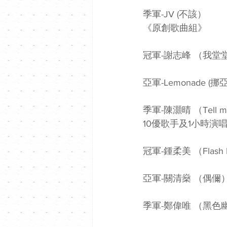
季軍-JV (不該）
《原創歌曲組》
冠軍-謝志峰 （我堂
亞軍-Lemonade (
季軍-陳灝晴 （Tell me t
10優歌手及1小時演
冠軍-鍾柔美 （Flash Li
亞軍-關清燊 （偶儞
季軍-鄭偉唯 （黑色