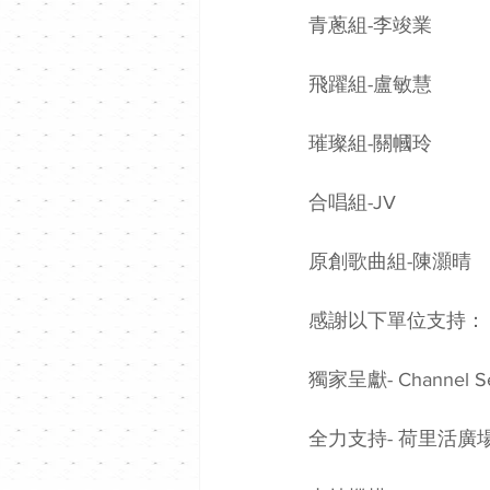
青蔥組-李竣業
飛躍組-盧敏慧
璀璨組-關幗玲
合唱組-JV
原創歌曲組-陳灝晴
感謝以下單位支持：
獨家呈獻- Channel Ser
全力支持- 荷里活廣