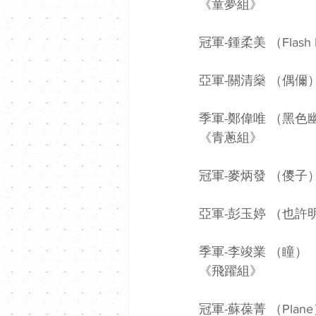
《童夢組》
冠軍-鍾柔美 （Flash Li
亞軍-關清燊 （偶儞
季軍-鄭偉唯 （黑色
《青蔥組》
冠軍-麥炳發 （儍子
亞軍-彭玉婷 （也許
季軍-李竣業 （瞳）
《飛躍組》
冠軍-蘇葆菁 （Plan