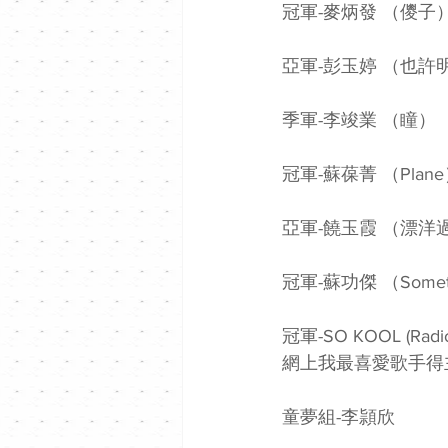
冠軍-麥炳發 （儍子
亞軍-彭玉婷 （也許
季軍-李竣業 （瞳）
冠軍-蘇葆菁 （Plan
亞軍-饒玉霞 （漂洋
冠軍-蘇功傑 （Something
冠軍-SO KOOL (Radio
網上我最喜愛歌手得
童夢組-李頴欣