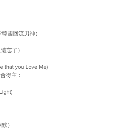
堂韓國回流男神）
挪亞遺忘了）
hat you Love Me)
唱會得主：
ght)
）
幽默）