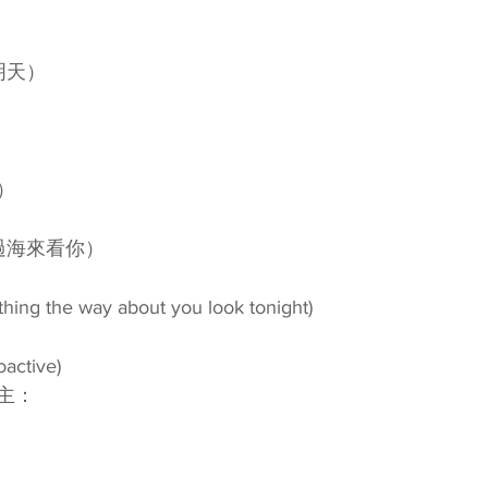
）
明天）
e）
過海來看你）
 the way about you look tonight)
active)
主：