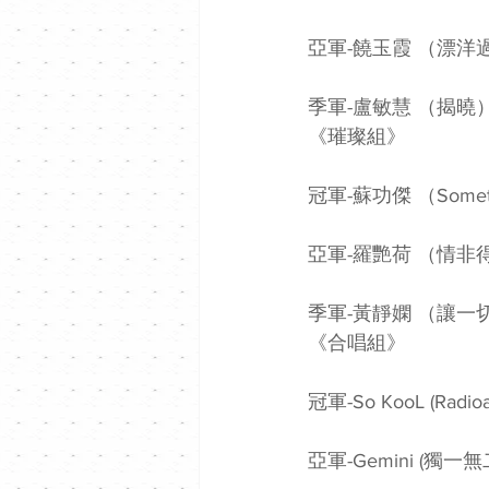
亞軍-饒玉霞 （漂洋
季軍-盧敏慧 （揭曉
《璀璨組》
冠軍-蘇功傑 （Something
亞軍-羅艷荷 （情非
季軍-黃靜嫻 （讓一
《合唱組》
冠軍-So KooL (Radioa
亞軍-Gemini (獨一