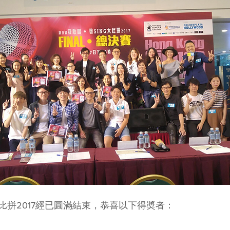
比拼2017經已圓滿結束，恭喜以下得奬者：