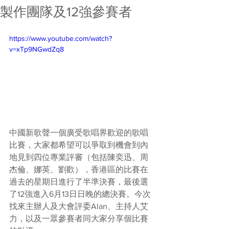
製作團隊及12強參賽者
https://www.youtube.com/watch?
v=xTp9NGwdZq8
中國新歌聲一個廣受歌唱界歡迎的歌唱
比賽，大家都希望可以爭取到機會到內
地見到四位專業評審（包括陳奕迅、周
杰倫、娜英、劉歡），香港區的比賽在
過去的星期日進行了半準決賽，最後選
了12強進入6月13日日晚的總決賽。今次
找來主辦人及大會評委Alan、主持人艾
力，以及一眾參賽者同大家分享個比賽