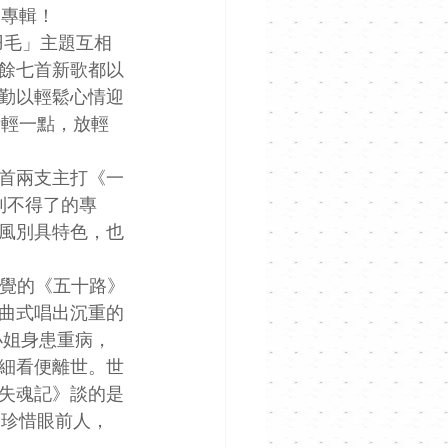
念專輯！
羽毛」主題互相
餘七首新歌都以
勤以輕鬆心情迎
看輕一點，放輕
首兩支主打《一
到不得了的專
風別具特色，也
感覺的《五十路》
曲式唱出沉重的
小姐身患重病，
細看便離世。世
失魂記》談的是
，珍惜眼前人，