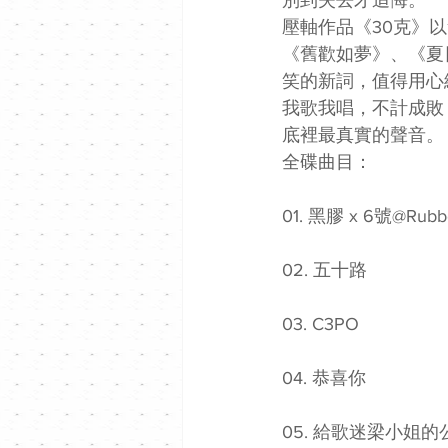
壓軸作品《30克》
《舊歡如夢》、《夏
笑的新詞，值得用心
我歌我唱，不計成敗
底裡最真實的聲音。
全碟曲目：
01. 黑膠 x 6號@Rubb
02. 五十路 
03. C3PO 
04. 恭喜你 
05. 給歌迷梁小姐的