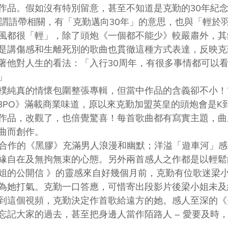
作品。假如沒有特別留意，甚至不知道是克勤的30年紀
可謂語帶相關，有「克勤邁向30年」的意思，也與「輕於
風都很「輕」，除了頭炮《一個都不能少》較嚴肅外，其
是講傷感和生離死別的歌曲也貫徹這種方式表達，反映克
著他對人生的看法：「入行30周年，有很多事情都可以
」
樸純真的情懷包圍整張專輯，但當中作品的含義卻不小！
C3PO》滿載商業味道，原以來克勤加盟英皇的頭炮會是K
作品，改觀了，也倍覺驚喜！每首歌曲都有寫實主題，曲
曲而創作。
Band 合作的《黑膠》充滿男人浪漫和幽默；洋溢「遊車河」
緣自在及無拘無束的心態。另外兩首感人之作都是以輕鬆
姐的公開信 》的靈感來自好幾個月前，克勤有位歌迷梁
為她打氣。克勤一口答應，可惜寄出段影片後梁小姐未及
到這個視頻，克勤決定作首歌給遠方的她。感人至深的《
忘記大家的過去，甚至把身邊人當作陌路人 – 愛要及時