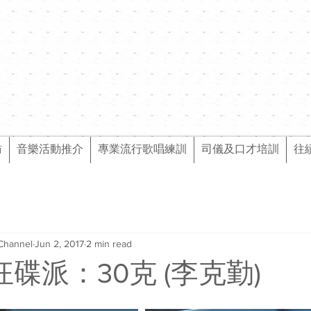
訪
音樂活動推介
專業流行歌唱練訓
司儀及口才培訓
往
Channel
Jun 2, 2017
2 min read
l狂碟派：30克 (李克勤)