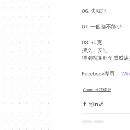
06. 失魂記 
07. 一個都不能少 
08. 30克
撰文：安迪
特別鳴謝旺角威威店
Facebook專頁： 
Wi
Channel 狂碟派