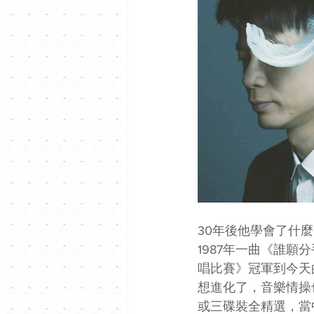
30年後他學會了什
1987年一曲《誰願
唱比賽》冠軍到今天
想進化了，音樂情操
或三碟裝全精選，當