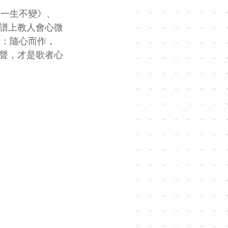
《一生不變》、
譜上教人會心微
是：隨心而作，
聲，才是歌者心