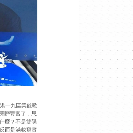
全港十九區業餘歌
閱歷豐富了，思
什麼？不是雙碟
反而是滿載寫實