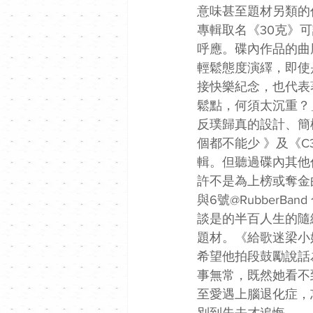
意味甚至題材另類的
專輯取名《30克》
呼應。碟內作品的曲
輕鬆態度演繹，即使
接快樂紀念，也代表
鬆點，何須太沉重？
反璞歸真的設計、簡
個都不能少 》及《
輯。但聽過碟內其他
許不是為上榜或奪金
與6號@Rubber
談是的半百人生的隨
題材。《給歌迷梁小
希望他拍段鼓勵說話
事無常，既然她看不
至愛遇上腦退化症，
別到失去才追悔。