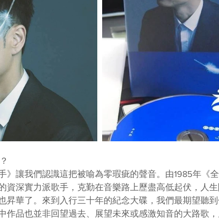
麼？
分手》讓我們認識這把被喻為零瑕疵的聲音。由1985年《
的資深實力派歌手，克勤在音樂路上歷盡高低起伏，人生
也昇華了。來到入行三十年的紀念大碟，我們最期望聽到
中作品也並非回望過去、展望未來或感激知音的大路歌，