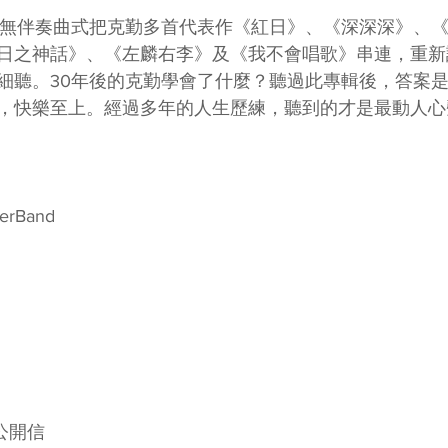
以無伴奏曲式把克勤多首代表作《紅日》、《深深深》、
日之神話》、《左麟右李》及《我不會唱歌》串連，重新
細聽。30年後的克勤學會了什麼？聽過此專輯後，答案
，快樂至上。經過多年的人生歷練，聽到的才是最動人心
erBand 
公開信 