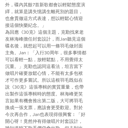
外，碟內其餘7首新歌都會以輕鬆態度演
繹，就算是講失憶講生離死別的題目，
也會貫徹這方式表達，想以輕鬆心情迎
接這個快樂紀念。」
為回應《30克》這個主題，克勤找來老
友林海峰擔任封套設計，而Jan聽見這個
碟名後，就想起可以用一條羽毛做封面
主角。Jan︰「入行30周年，很多事情都
可以看輕一點，放輕鬆點，不用覺得太
沉重。」克勤也認同這看法，坦言當下
做唱片確要放鬆心情，不能有太多包袱
才可作更多嘗試。所以這根羽毛既似在
說《30克》這張專輯的實質重量，也帶
出製作這張專輯時的態度。林海峰更笑
言如果有機會推出第二版，大可將羽毛
換成一張支票，應該會更受歡迎。對於
今次再合作，Jan也表現得很興奮︰「好
開心呀！竟然仲有得做唱片封套設計，