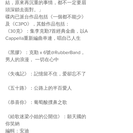
結，原來再沉重的事情，都不一定要眉
頭深鎖去面對。」
碟內已派台作品包括《一個都不能少》
及《C3PO》，其餘作品包括：
《30克》：集李克勤7首經典金曲，以A 
Cappella重新編曲串連，唱自己人生
《黑膠》：克勤 x 6號@RubberBand，
男人的浪漫， 一切在心中
《失魂記》：記憶留不住，爱卻忘不了
《五十路》：公路上的半百愛人
《恭喜你》：葡萄酸撲鼻之歌
《給歌迷梁小姐的公開信》：願天國的
你笑納
編輯：安迪