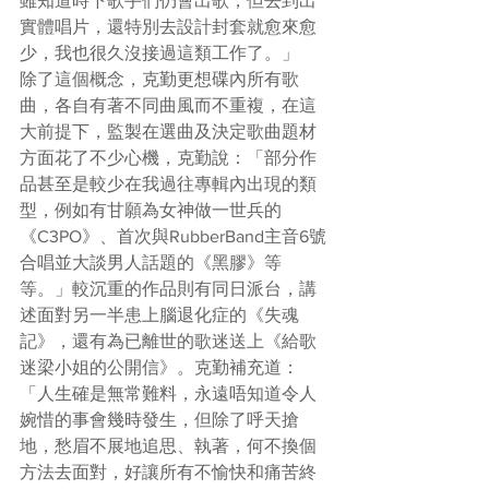
雖知道時下歌手們仍會出歌，但去到出
實體唱片，還特別去設計封套就愈來愈
少，我也很久沒接過這類工作了。」
除了這個概念，克勤更想碟內所有歌
曲，各自有著不同曲風而不重複，在這
大前提下，監製在選曲及決定歌曲題材
方面花了不少心機，克勤說：「部分作
品甚至是較少在我過往專輯內出現的類
型，例如有甘願為女神做一世兵的
《C3PO》、首次與RubberBand主音6號
合唱並大談男人話題的《黑膠》等
等。」較沉重的作品則有同日派台，講
述面對另一半患上腦退化症的《失魂
記》，還有為已離世的歌迷送上《給歌
迷梁小姐的公開信》。克勤補充道：
「人生確是無常難料，永遠唔知道令人
婉惜的事會幾時發生，但除了呼天搶
地，愁眉不展地追思、執著，何不換個
方法去面對，好讓所有不愉快和痛苦終