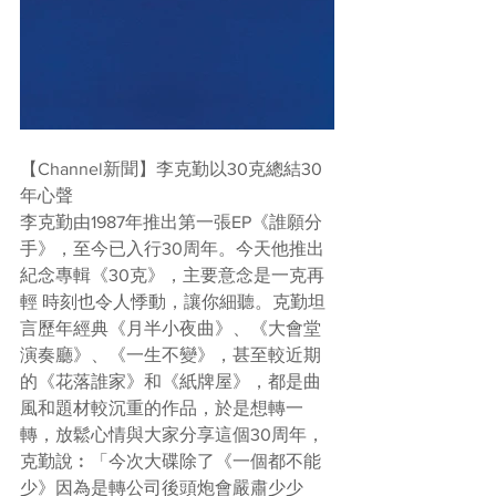
【Channel新聞】李克勤以30克總結30
年心聲
李克勤由1987年推出第一張EP《誰願分
手》，至今已入行30周年。今天他推出
紀念專輯《30克》，主要意念是一克再
輕 時刻也令人悸動，讓你細聽。克勤坦
言歷年經典《月半小夜曲》、《大會堂
演奏廳》、《一生不變》，甚至較近期
的《花落誰家》和《紙牌屋》，都是曲
風和題材較沉重的作品，於是想轉一
轉，放鬆心情與大家分享這個30周年，
克勤說︰「今次大碟除了《一個都不能
少》因為是轉公司後頭炮會嚴肅少少