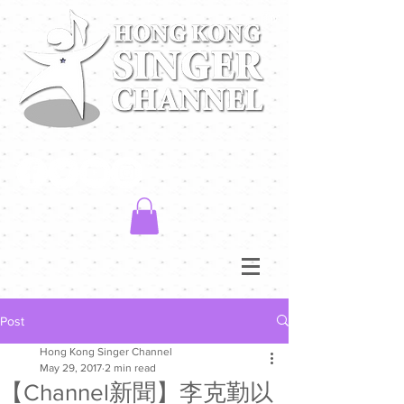
Post
Hong Kong Singer Channel
May 29, 2017
2 min read
【Channel新聞】李克勤以