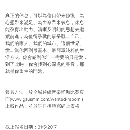
真正的休息，可以為傷口帶來修復、為
心靈帶來滿足、為生命帶來氣息；休息
能孕育出動力、清晰及明朗的思想去繼
續前進，為值得爭戰的事爭戰... 自己、
我們的家人、我們的城市、這個世界、
愛... 當你回到最基本、最簡單純粹的生
活方式...你會感到你唯一需要的只是愛，
到了此時，你會找到心深處的聲音，那
就是你重生的門匙。
報名方法：於全城通緝音樂怪咖比賽頁
面(www.gsusmm.com/wanted-reborn ) 
上載作品，並於註冊後填寫網上表格。
截止報名日期：31/5/2017