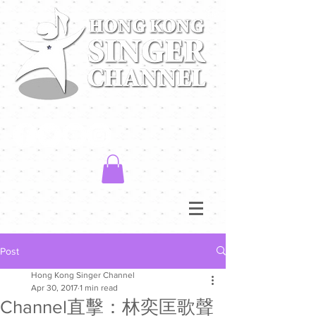
Post
Hong Kong Singer Channel
Apr 30, 2017
1 min read
Channel直擊：林奕匡歌聲