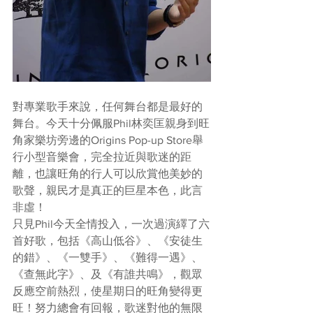
對專業歌手來說，任何舞台都是最好的
舞台。今天十分佩服Phil林奕匡親身到旺
角家樂坊旁邊的Origins Pop-up Store舉
行小型音樂會，完全拉近與歌迷的距
離，也讓旺角的行人可以欣賞他美妙的
歌聲，親民才是真正的巨星本色，此言
非虛！
只見Phil今天全情投入，一次過演繹了六
首好歌，包括《高山低谷》、《安徒生
的錯》、《一雙手》、《難得一遇》、
《查無此字》、及《有誰共鳴》，觀眾
反應空前熱烈，使星期日的旺角變得更
旺！努力總會有回報，歌迷對他的無限