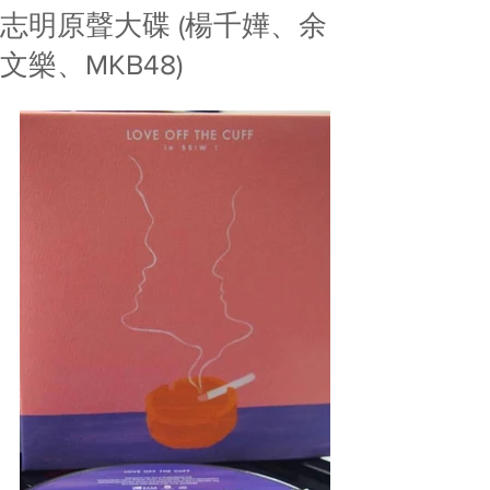
志明原聲大碟 (楊千嬅、余
文樂、MKB48)