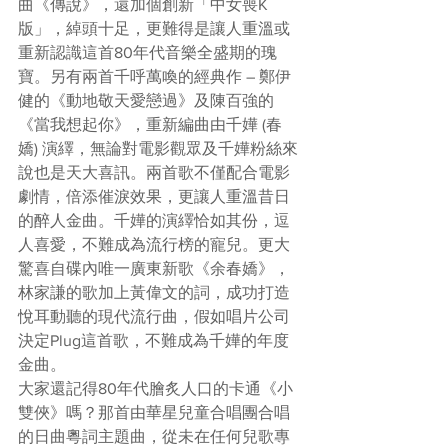
曲《傳說》，還加個創新「中女喪K
版」，綽頭十足，更難得是讓人重溫或
重新認識這首80年代音樂全盛期的瑰
寶。另有兩首千呼萬喚的經典作 – 鄭伊
健的《動地敬天愛戀過》及陳百強的
《當我想起你》，重新編曲由千嬅 (春
嬌) 演繹，無論對電影觀眾及千嬅粉絲來
說也是天大喜訊。兩首歌不僅配合電影
劇情，倍添催淚效果，更讓人重溫昔日
的醉人金曲。千嬅的演繹恰如其份，逗
人喜愛，不難成為流行榜的寵兒。更大
驚喜自碟內唯一廣東新歌《余春嬌》，
林家謙的歌加上黃偉文的詞，成功打造
悅耳動聽的現代流行曲，假如唱片公司
決定Plug這首歌，不難成為千嬅的年度
金曲。
大家還記得80年代膾炙人口的卡通《小
雙俠》嗎？那首由華星兒童合唱團合唱
的日曲粵詞主題曲，從未在任何兒歌專