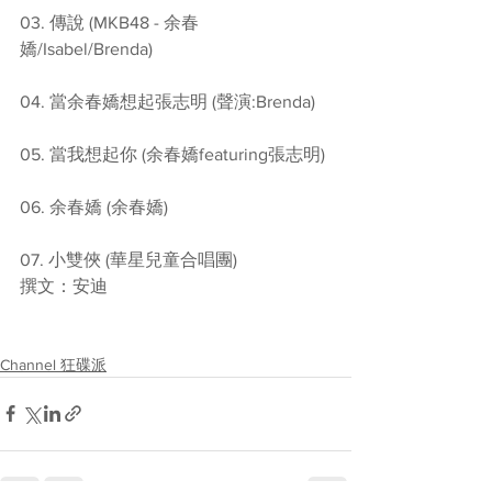
03. 傳說 (MKB48 - 余春
嬌/Isabel/Brenda) 
04. 當余春嬌想起張志明 (聲演:Brenda) 
05. 當我想起你 (余春嬌featuring張志明) 
06. 余春嬌 (余春嬌) 
07. 小雙俠 (華星兒童合唱團)
撰文：安迪
Channel 狂碟派