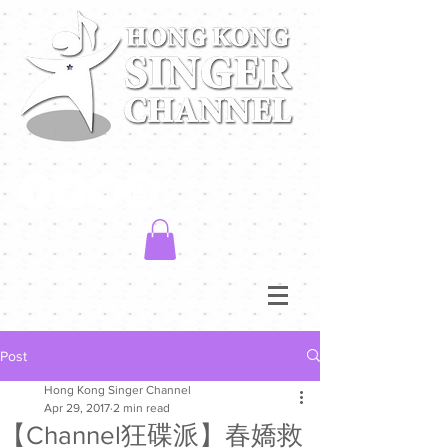
Post
Hong Kong Singer Channel
Apr 29, 2017
2 min read
【Channel狂碟派】春嬌救