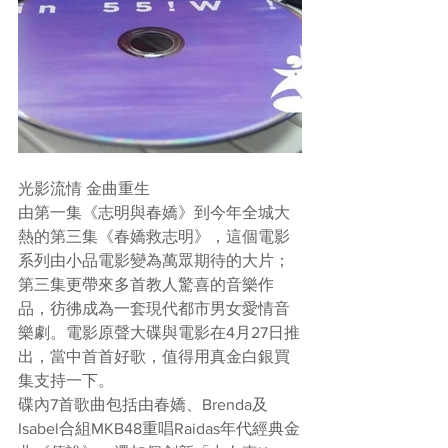
光影流情 金曲重生
由第一集《志明與春嬌》到今年全城大
熱的第三集《春嬌救志明》，這個電影
系列由小品電影變為萬眾期待的大片；
第三集更帶來多首教人驚喜的音樂作
品，彷彿成為一套現代都市男女愛情音
樂劇。電影原聲大碟與電影在4月27日推
出，當中首首好歌，值得用真金白銀買
集支持一下。
碟內7首歌曲包括由春嬌、Brenda及
Isabel合組MKB48重唱Raidas年代經典金