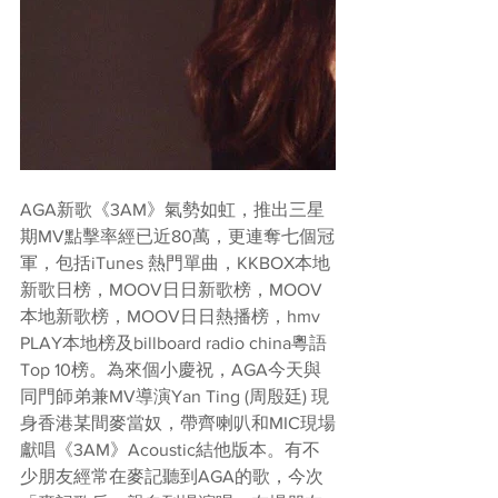
AGA新歌《3AM》氣勢如虹，推出三星
期MV點擊率經已近80萬，更連奪七個冠
軍，包括iTunes 熱門單曲，KKBOX本地
新歌日榜，MOOV日日新歌榜，MOOV
本地新歌榜，MOOV日日熱播榜，hmv 
PLAY本地榜及billboard radio china粵語
Top 10榜。為來個小慶祝，AGA今天與
同門師弟兼MV導演Yan Ting (周殷廷) 現
身香港某間麥當奴，帶齊喇叭和MIC現場
獻唱《3AM》Acoustic結他版本。有不
少朋友經常在麥記聽到AGA的歌，今次