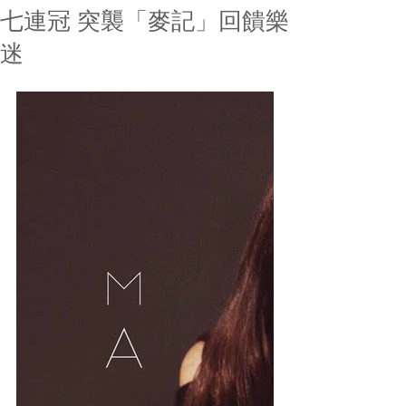
七連冠 突襲「麥記」回饋樂
迷