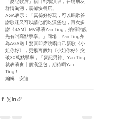
「麥記歌后」親自到場演唱，在場朋友
群情洶湧，震撼快餐店。
AGA表示：「真係好好玩，可以唱歌答
謝歌迷又可以請他們吃漢堡包，再次多
謝《3AM》MV導演Yan Ting，拍得咁靚
先有咁高點擊率。」同場，Yan Ting亦
為AGA送上驚喜即席跳唱自己新歌《小
姐你好》，更揚言假如《小姐你好》突
破30萬點擊率，「麥記男神」Yan Ting
就表演食十個漢堡包，期待啊Yan 
Ting！
編輯：安迪