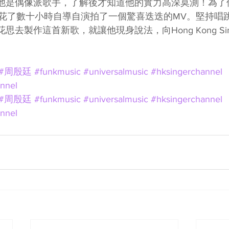
g以為他是偶像派歌手，了解後才知道他的實力高深莫測！為
花了數十小時自導自演拍了一個驚喜迭迭的MV。堅持唱
限花思去製作這首新歌，就讓他現身說法，向Hong Kong Singe
#周殷廷
#funkmusic
#universalmusic
#hksingerchannel
nnel
#周殷廷
#funkmusic
#universalmusic
#hksingerchannel
nnel