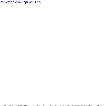
om/watch?v=-BqAj4tH8to