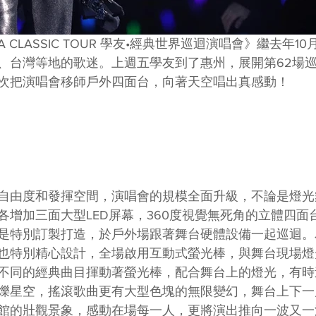
CLASSIC TOUR 學友•經典世界巡迴演唱會》繼去年1
、台灣等地的歌迷。上週五學友到了惠州，展開第62場
次把演唱會移師戶外四面台，向著天空唱出真感動！
自由度和發揮空間，演唱會的規模全面升級，不論是燈光
各增加三面大型LED屏幕，360度視覺無死角的立體四面
是特別訂製打造，於戶外場跟著舞台硬體設備一起巡迴。
也特別精心設計，全場啟用互動式螢光棒，與舞台現場燈
不同的經典曲目揮動著螢光棒，配合舞台上的燈光，有時
爍星空，搖滾歌曲更有大型色塊的無限變幻，舞台上下一
館的壯觀景象，感動在場每一人，更將演出推向一波又一