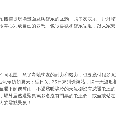
拍機捕捉現場畫面及與觀眾的互動，張學友表示，戶外場
很開心完成自己的夢想，也很喜歡和觀眾靠近，跟大家緊
不同地區，除了考驗學友的耐力和毅力，也要應付很多意
站氣候彷如夏天；翌日3月25日來到珠海站，隔一天溫度相
至還下起偶陣雨。不過驟暖驟冷的天氣卻沒有減褪歌迷的
，場外居然還聚集萬多名沒有門票的歌迷們，或坐或站在
人的震撼景象！