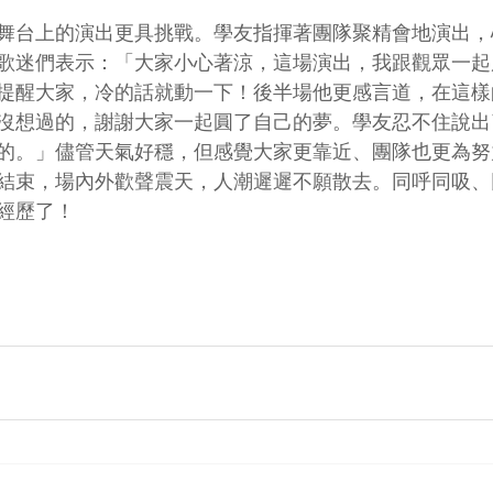
舞台上的演出更具挑戰。學友指揮著團隊聚精會地演出，
歌迷們表示：「大家小心著涼，這場演出，我跟觀眾一起
提醒大家，冷的話就動一下！後半場他更感言道，在這樣
沒想過的，謝謝大家一起圓了自己的夢。學友忍不住說出
的。」儘管天氣好穩，但感覺大家更靠近、團隊也更為努
結束，場內外歡聲震天，人潮遲遲不願散去。同呼同吸、
經歷了！