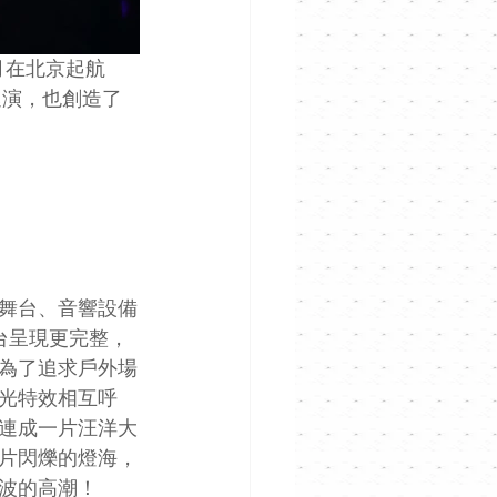
0月在北京起航
巡演，也創造了
舞台、音響設備
台呈現更完整，
為了追求戶外場
光特效相互呼
連成一片汪洋大
片閃爍的燈海，
波的高潮！