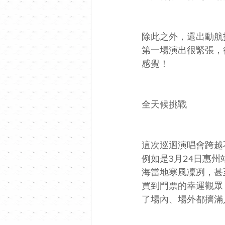
除此之外，還出動航
第一場演出很緊張，
感覺！
全天候挑戰
這次巡迴演唱會跨越
例如是3月24日惠州
海當地寒風凜冽，甚
買到門票的幸運觀眾
了場內、場外都擠滿