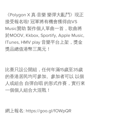
《Polygon X 真·音樂 樂彈大亂鬥》現正
接受報名啦! 冠軍將有機會獲得由VS 
Music贊助 製作個人單曲一首，歌曲將
於MOOV, Kkbox, Sportify, Apple Music, 
ITunes, HMV play 音樂平台上架，獎金
獎品總值港幣三萬元！
比賽只設公開組，任何年滿15歲至35歲
的香港居民均可參加。參加者可以 以個
人或組合 自彈自唱 的形式作賽，實行來
一個個人組合大混戰！
網上報名: https://goo.gl/fOWpQR