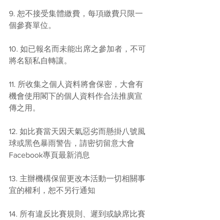
9. 恕不接受集體繳費，每項繳費只限一
個參賽單位。
10. 如已報名而未能出席之參加者，不可
將名額私自轉讓。
11. 所收集之個人資料將會保密，大會有
機會使用閣下的個人資料作合法推廣宣
傳之用。
12. 如比賽當天因天氣惡劣而懸掛八號風
球或黑色暴雨警告，請密切留意大會
Facebook專頁最新消息
13. 主辦機構保留更改本活動一切相關事
宜的權利，恕不另行通知
14. 所有違反比賽規則、遲到或缺席比賽