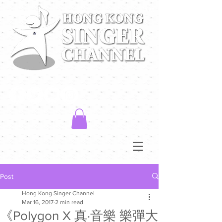
Post
Hong Kong Singer Channel
Mar 16, 2017
2 min read
《Polygon X 真·音樂 樂彈大