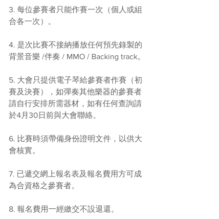
3. 每位參賽者只能作賽一次（個人或組
合各一次）。
4. 是次比賽不接納播放任何預先錄製的
背景音樂 /伴奏 / MMO / Backing track。
5. 大會只提供電子琴給參賽者作賽（初
賽及決賽），如彈奏其他樂器的參賽者
請自行安排所需器材，如有任何查詢請
於4月30日前與大會聯絡。
6. 比賽時須帶備身份證明文件，以供大
會核實。
7. 已遞交網上報名表及報名費用方可成
為合資格之參賽者。
8. 報名費用一經繳交不設退還。 