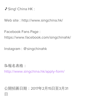
🎵Sing! China HK :
Web site : http://www.singchina.hk/
Facebook Fans Page : 
https://www.facebook.com/singchinahk/
Instagram : ＠singchinahk
📝報名表格：
http://www.singchina.hk/apply-form/
公開招募日期：2017年2月15日至3月31
日