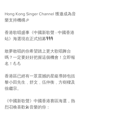
Hong Kong Singer Channel 獲邀成為音
樂支持機構🎉
香港歌唱盛事《中國新歌聲 - 中國香港
站》海選現在正式招募🎙🎙🎙
敢夢敢唱的你希望踏上更大歌唱舞台
嗎？一定要好好把握這個機會！立即報
名！💪💪
香港區已經有一眾震撼的星級導師包括 
黎小田先生﹑舒文﹑伍仲衡﹑方樹樑及
徐繼宗。
《中國新歌聲》中國香港賽區海選，熱
烈召喚喜歡🎤音樂的你：