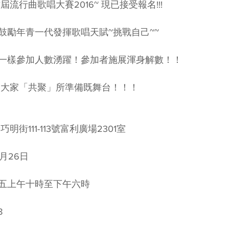
屆流行曲歌唱大賽2016~ 現已接受報名!!! 
鼓勵年青一代發揮歌唱天賦~挑戰自己~~ 
一樣參加人數湧躍！參加者施展渾身解數！！ 
為大家「共聚」所準備既舞台！！！ 
街111-113號富利廣場2301室 
月26日 
五上午十時至下午六時 
8