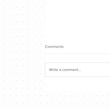
Comments
Write a comment...
Hong Kong Singer Channel仲
夏音樂戰2026