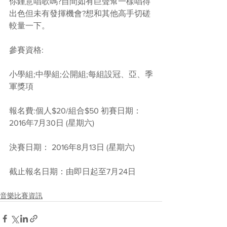
你鍾意唱歌嗎?自間如有巨聲幫一樣唱得
出色但未有發揮機會?想和其他高手切磋
較量一下。
參賽資格:
小學組;中學組;公開組;每組設冠、亞、季
軍獎項
報名費:個人$20/組合$50 初賽日期： 
2016年7月30日 (星期六)
決賽日期： 2016年8月13日 (星期六)
截止報名日期：由即日起至7月24日
音樂比賽資訊