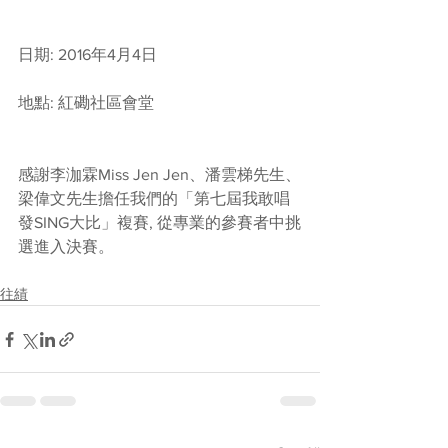
日期: 2016年4月4日
地點: 紅磡社區會堂 
感謝李泇霖Miss Jen Jen、潘雲梯先生、
梁偉文先生擔任我們的「第七屆我敢唱
發SING大比」複賽, 從專業的參賽者中挑
選進入決賽。
往績