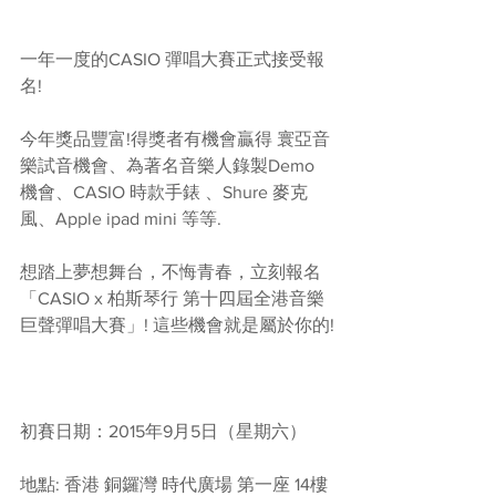
一年一度的CASIO 彈唱大賽正式接受報
名!
今年獎品豐富!得獎者有機會贏得 寰亞音
樂試音機會、為著名音樂人錄製Demo 
機會、CASIO 時款手錶 、Shure 麥克
風、Apple ipad mini 等等.
想踏上夢想舞台，不悔青春，立刻報名
「CASIO x 柏斯琴行 第十四屆全港音樂
巨聲彈唱大賽」! 這些機會就是屬於你的!
初賽日期：2015年9月5日（星期六）
地點: 香港 銅鑼灣 時代廣場 第一座 14樓 