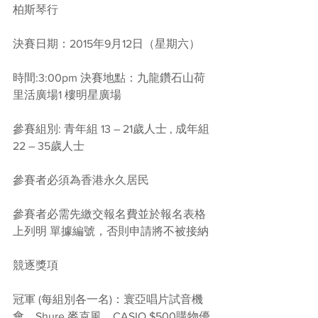
柏斯琴行
決賽日期：2015年9月12日（星期六）
時間:3:00pm 決賽地點：九龍鑽石山荷
里活廣場1 樓明星廣場
參賽組別: 青年組 13 – 21歲人士 , 成年組
22 – 35歲人士
參賽者必須為香港永久居民
參賽者必需先繳交報名費並於報名表格
上列明 單據編號，否則申請將不被接納
競逐獎項
冠軍 (每組別各一名)：寰亞唱片試音機
會、Shure 麥克風、CASIO $500購物優