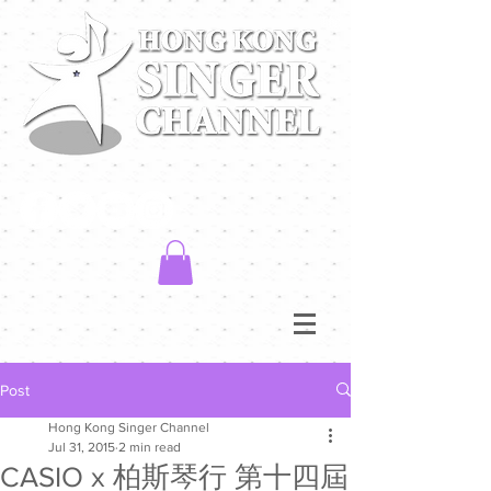
Post
Hong Kong Singer Channel
Jul 31, 2015
2 min read
CASIO x 柏斯琴行 第十四屆