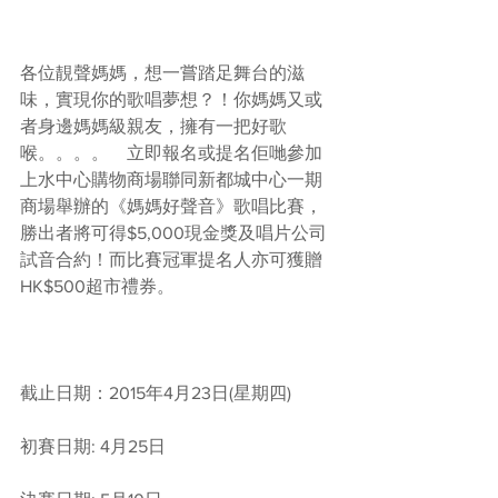
各位靚聲媽媽，想一嘗踏足舞台的滋
味，實現你的歌唱夢想？！你媽媽又或
者身邊媽媽級親友，擁有一把好歌
喉。。。。　立即報名或提名佢哋參加
上水中心購物商場聯同新都城中心一期
商場舉辦的《媽媽好聲音》歌唱比賽，
勝出者將可得$5,000現金獎及唱片公司
試音合約！而比賽冠軍提名人亦可獲贈
HK$500超市禮券。
截止日期：2015年4月23日(星期四)
初賽日期: 4月25日