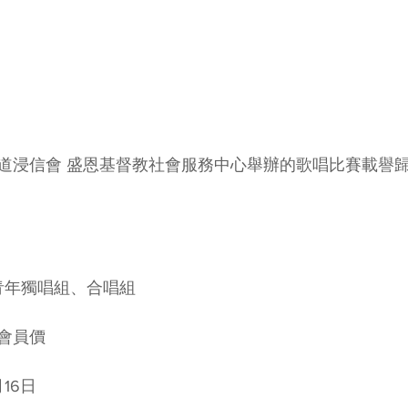
道浸信會 盛恩基督教社會服務中心舉辦的歌唱比賽載譽歸來
青年獨唱組、合唱組
會員價
16日