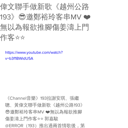
偉文聯手做新歌《越州公路
193》😎邀鄭裕玲客串MV ❤️
無以為報欲推腳傷姜濤上門
作客⭐️⭐️
https://www.youtube.com/watch?
v=b3f1BWidU5A
《Channel音樂》193拉謝安琪、張繼
聰、黃偉文聯手做新歌《越州公路193》
😎邀鄭裕玲客串MV ❤️無以為報欲推腳
傷姜濤上門作客⭐️⭐️ 郭嘉駿
@ERROR（193）推出過兩首情歌後，第