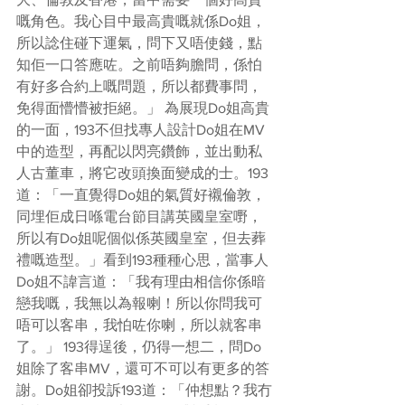
嘅角色。我心目中最高貴嘅就係Do姐，
所以諗住碰下運氣，問下又唔使錢，點
知佢一口答應咗。之前唔夠膽問，係怕
有好多合約上嘅問題，所以都費事問，
免得面懵懵被拒絕。」 為展現Do姐高貴
的一面，193不但找專人設計Do姐在MV
中的造型，再配以閃亮鑽飾，並出動私
人古董車，將它改頭換面變成的士。193
道：「一直覺得Do姐的氣質好襯倫敦，
同埋佢成日喺電台節目講英國皇室嘢，
所以有Do姐呢個似係英國皇室，但去葬
禮嘅造型。」看到193種種心思，當事人
Do姐不諱言道：「我有理由相信你係暗
戀我嘅，我無以為報喇！所以你問我可
唔可以客串，我怕咗你喇，所以就客串
了。」 193得逞後，仍得一想二，問Do
姐除了客串MV，還可不可以有更多的答
謝。Do姐卻投訴193道：「仲想點？我冇