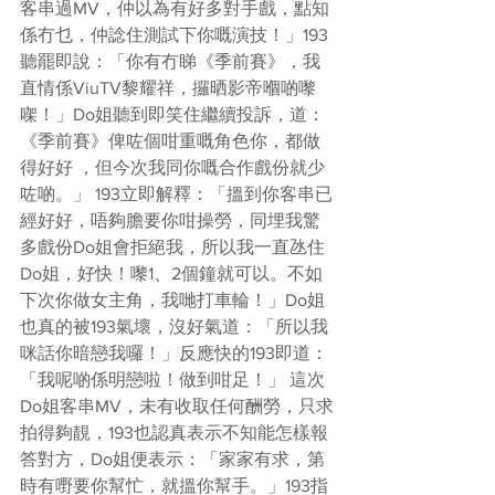
客串過MV，仲以為有好多對手戲，點知
係冇乜，仲諗住測試下你嘅演技！」193
聽罷即說：「你有冇睇《季前賽》，我
直情係ViuTV黎耀祥，攞晒影帝嗰啲嚟
㗎！」Do姐聽到即笑住繼續投訴，道：
《季前賽》俾咗個咁重嘅角色你，都做
得好好 ，但今次我同你嘅合作戲份就少
咗啲。」 193立即解釋：「搵到你客串已
經好好，唔夠膽要你咁操勞，同埋我驚
多戲份Do姐會拒絕我，所以我一直氹住
Do姐，好快！嚟1、2個鐘就可以。不如
下次你做女主角，我哋打車輪！」Do姐
也真的被193氣壞，沒好氣道：「所以我
咪話你暗戀我囉！」反應快的193即道：
「我呢啲係明戀啦！做到咁足！」 這次
Do姐客串MV，未有收取任何酬勞，只求
拍得夠靚，193也認真表示不知能怎樣報
答對方，Do姐便表示：「家家有求，第
時有嘢要你幫忙，就搵你幫手。」193指