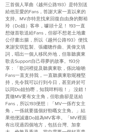
三首個人單曲《越州公路193》是特別送
給他至愛的Fans，答謝大家一直以來的
支持。MV亦特意找來回復自由身的鄭裕
玲（Do姐）客串，噱頭十足！ 193一直
想做首歌送給Fans，但卻不想老土地畫
公仔畫出腸，所以《越州公路193》便找
來謝安琪監製、張繼聰作曲、黃偉文填
詞，唱出一個人移民外地，但靠聽廣東
歌去Support自己尋夢的故事。193分
享：「歌詞裡提及聽廣東歌，係比喻啲
Fans一直支持我，一直聽廣東歌呢種堅
持，先令我可以行到今日，甚至終於可
以同Do姐拍嘢，知我咩料啦！」 沒錯！
貫徹MV要有女主角，但歌曲卻是送給
Fans，所以193便想：「MV一係冇女主
角，一係就要搵個好勁嘅女主角。」結
果他便誠邀Do姐為MV客串。「MV裡面
有出現過四個地方，包括台灣、加拿
大、倫敦及香港，當中需要一個好高貴