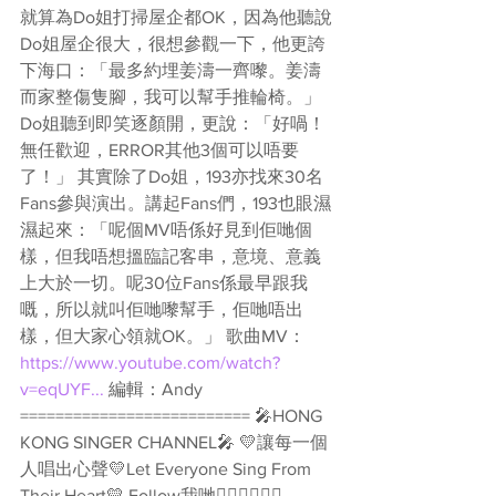
就算為Do姐打掃屋企都OK，因為他聽說
Do姐屋企很大，很想參觀一下，他更誇
下海口：「最多約埋姜濤一齊嚟。姜濤
而家整傷隻腳，我可以幫手推輪椅。」
Do姐聽到即笑逐顏開，更說：「好喎！
無任歡迎，ERROR其他3個可以唔要
了！」 其實除了Do姐，193亦找來30名
Fans參與演出。講起Fans們，193也眼濕
濕起來：「呢個MV唔係好見到佢哋個
樣，但我唔想搵臨記客串，意境、意義
上大於一切。呢30位Fans係最早跟我
嘅，所以就叫佢哋嚟幫手，佢哋唔出
樣，但大家心領就OK。」 歌曲MV：
https://www.youtube.com/watch?
v=eqUYF...
 編輯：Andy 
========================== 🎤HONG 
KONG SINGER CHANNEL🎤 💛讓每一個
人唱出心聲💛Let Everyone Sing From 
Their Heart💛 Follow我哋👇🏻👇🏻🥰🥰 