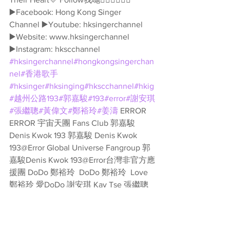
▶️Facebook: Hong Kong Singer 
Channel ▶️Youtube: hksingerchannel 
▶️Website: www.hksingerchannel 
▶️Instagram: hkscchannel 
#hksingerchannel
#hongkongsingerchan
nel
#香港歌手
#hksinger
#hksinging
#hkscchannel
#hkig
#越州公路193
#郭嘉駿
#193
#error
#謝安琪
#張繼聰
#黃偉文
#鄭裕玲
#姜濤
 ERROR 
ERROR 宇宙天團 Fans Club 郭嘉駿 
Denis Kwok 193 郭嘉駿 Denis Kwok 
193@Error Global Universe Fangroup 郭
嘉駿Denis Kwok 193@Error台灣非官方應
援團 DoDo 鄭裕玲  DoDo 鄭裕玲  Love
鄭裕玲 愛DoDo 謝安琪 Kay Tse 張繼聰 
Louis Cheung 黃偉文 Wyman Wong
Channel新歌推介