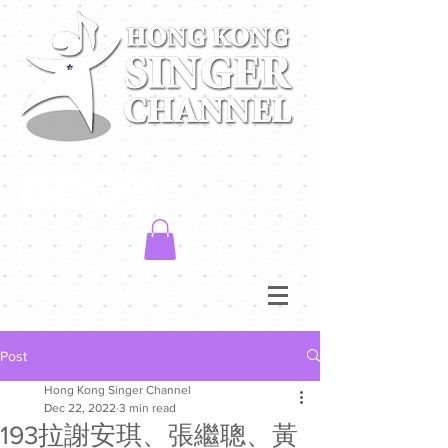
Post
Hong Kong Singer Channel
Dec 22, 2022
3 min read
193拉謝安琪、張繼聰、黃