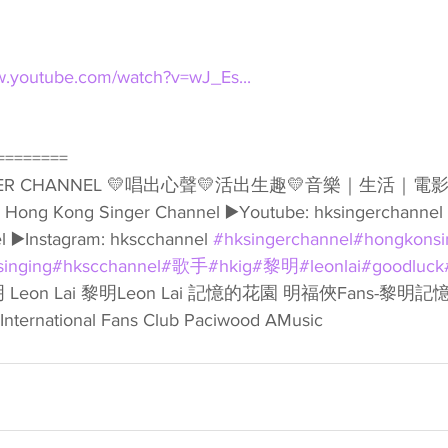
w.youtube.com/watch?v=wJ_Es...
========
ook: Hong Kong Singer Channel ▶️Youtube: hksingerchannel 
 ▶️Instagram: hkscchannel 
#hksingerchannel
#hongkonsi
singing
#hkscchannel
#歌手
#hkig
#黎明
#leonlai
#goodluck
明 Leon Lai 黎明Leon Lai 記憶的花園 明福俠Fans-黎明
ernational Fans Club Paciwood AMusic