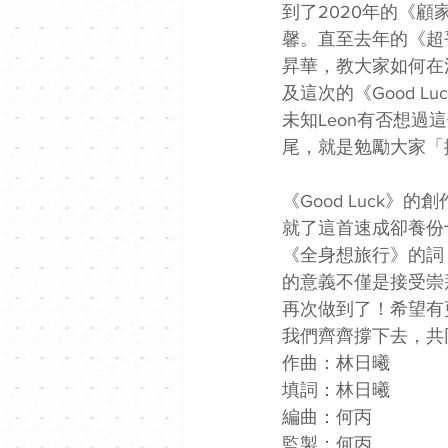
到了2020年的《顧
馨。直至去年的《超
昇華，教大家如何在
及這次的《Good 
未知Leon有否想
尾，就是勉勵大家「
《Good Luck
就了這首速成卻養份
《全身想旅行》的詞，
的意義不僅是接受崇
再次做到了！希望有
我們齊齊撐下去，共
作曲：林日曦 
填詞：林日曦 
編曲：何丙 
監製：何丙 