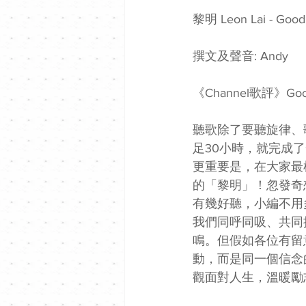
黎明 Leon Lai - Go
撰文及聲音: Andy  
《Channel歌評》Good
聽歌除了要聽旋律、
足30小時，就完成
更重要是，在大家最
的「黎明」！忽發奇想
有幾好聽，小編不用
我們同呼同吸、共同
鳴。但假如各位有留意
動，而是同一個信念
觀面對人生，溫暖勵