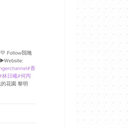
▶️Website: 
ngerchannel
#香
#林日曦
#何丙
記憶的花園 黎明 