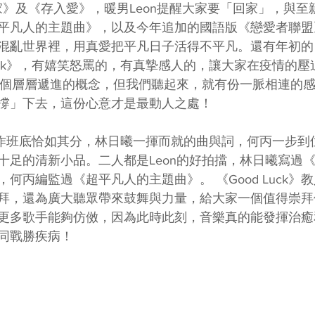
家》及《存入愛》，暖男Leon提醒大家要「回家」，與至
平凡人的主題曲》，以及今年追加的國語版《戀愛者聯盟
混亂世界裡，用真愛把平凡日子活得不平凡。還有年初的
Luck》，有嬉笑怒罵的，有真摯感人的，讓大家在疫情的壓
過這個層層遞進的概念，但我們聽起來，就有份一脈相連的
撐」下去，這份心意才是最動人之處！
》的創作班底恰如其分，林日曦一揮而就的曲與詞，何丙一步
十足的清新小品。二人都是Leon的好拍擋，林日曦寫過
何丙編監過《超平凡人的主題曲》。 《Good Luck》
拜，還為廣大聽眾帶來鼓舞與力量，給大家一個值得崇拜
更多歌手能夠仿傚，因為此時此刻，音樂真的能發揮治癒
同戰勝疾病！ 