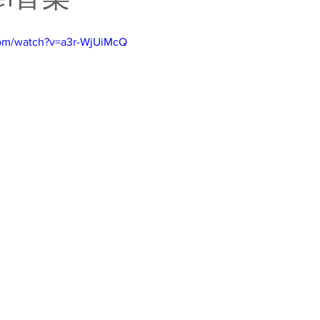
com/watch?v=a3r-WjUiMcQ