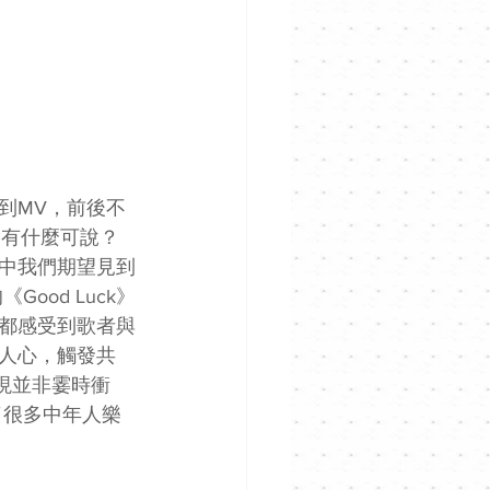
到MV，前後不
還有什麼可說？
中我們期望見到
od Luck》
都感受到歌者與
人心，觸發共
出現並非霎時衝
了很多中年人樂