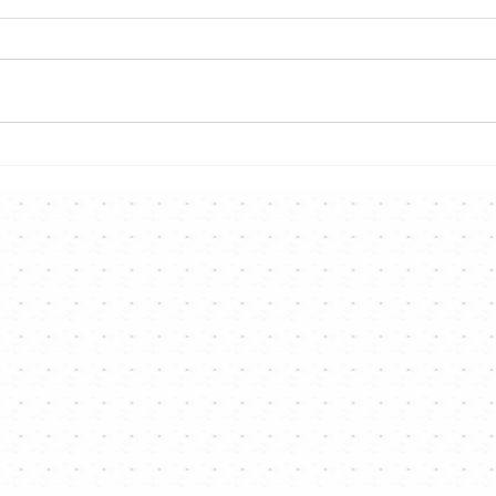
陳奕迅Fear and Dreams演唱
MC
開個
會｜陳奕迅❤️忍住眼唱《K歌
❤️⭐️⭐
之王》｜Channel音樂