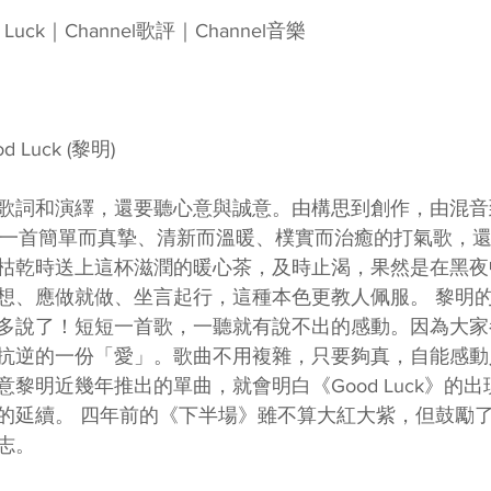
od Luck｜Channel歌評｜Channel音樂  
 Luck (黎明) 
歌詞和演繹，還要聽心意與誠意。由構思到創作，由混音
了一首簡單而真摯、清新而溫暖、樸實而治癒的打氣歌，
枯乾時送上這杯滋潤的暖心茶，及時止渴，果然是在黑夜
、應做就做、坐言起行，這種本色更教人佩服。 黎明的《Go
多說了！短短一首歌，一聽就有說不出的感動。因為大家
抗逆的一份「愛」。歌曲不用複雜，只要夠真，自能感動
黎明近幾年推出的單曲，就會明白《Good Luck》的
的延續。 四年前的《下半場》雖不算大紅大紫，但鼓勵
志。