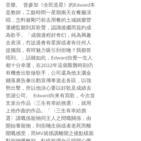
音樂。  曾參加《全民造星》的Edward本
是教師，工餘時間一星期兩天在餐廳演
唱，怎料被剛巧前去用餐的土城娛樂營
運總監聽到其歌聲，認識後繼而簽約成
為歌手。「成個過程好奇幻，純為興趣
去表演，冇諗過會有星探或者有任何人
提攜我，有咩魅力吸引到佢哋？我都答
唔到。」話雖如此，Edward自覺一生人
都十分幸運，在2022年這個艱難時刻仍
有機會出歌做歌手，公司還為他太灑金
錢落廣告兼出動宣傳車遊走各區，以強
勢出擊，所以他決心要以好歌及成績去
答謝公司。  Edward向來有寫歌，今次首
支派台作品〈三生有幸給挑選〉，就用
上他作曲的作品。「〈三生有幸給挑
選〉講嘅係寵物同主人之間嘅關係，由
開始養寵物，到佢哋生病或者老死而離
開嘅感受，而MV就係講離開之後點樣面
對寵物嘅離別，點樣梳理自己唔開心嘅