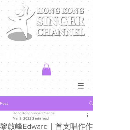
Post
Hong Kong Singer Channel
Mar 3, 2022
2 min read
黎啟峰Edward｜首支唱作作