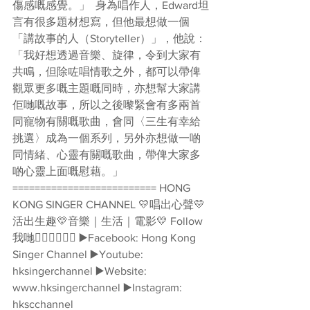
傷感嘅感覺。」  身為唱作人，Edward坦
言有很多題材想寫，但他最想做一個
「講故事的人（Storyteller）」，他說：
「我好想透過音樂、旋律，令到大家有
共鳴，但除咗唱情歌之外，都可以帶俾
觀眾更多嘅主題嘅同時，亦想幫大家講
佢哋嘅故事，所以之後嚟緊會有多兩首
同寵物有關嘅歌曲，會同〈三生有幸給
挑選〉成為一個系列，另外亦想做一啲
同情緒、心靈有關嘅歌曲，帶俾大家多
啲心靈上面嘅慰藉。」  
========================== HONG 
KONG SINGER CHANNEL 💛唱出心聲💛
活出生趣💛音樂｜生活｜電影💛 Follow
我哋👇🏻👇🏻🥰🥰 ▶️Facebook: Hong Kong 
Singer Channel ▶️Youtube: 
hksingerchannel ▶️Website: 
www.hksingerchannel ▶️Instagram: 
hkscchannel 