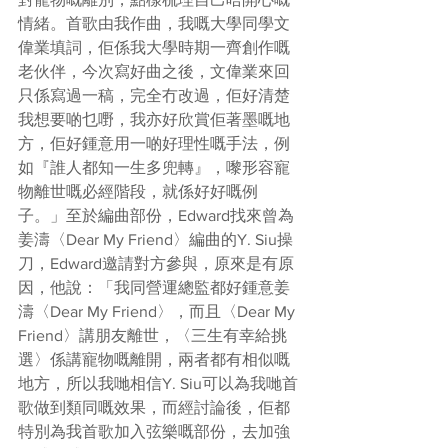
情緒。首歌由我作曲，我嘅大學同學文
偉業填詞，佢係我大學時期一齊創作嘅
老伙伴，今次寫好曲之後，文偉業來回
只係寫過一稿，完全冇改過，佢好清楚
我想要啲乜嘢，我亦好欣賞佢著墨嘅地
方，佢好鍾意用一啲好理性嘅手法，例
如『誰人都知一生多兜轉』，嚟形容寵
物離世嘅必經階段，就係好好嘅例
子。」至於編曲部份，Edward找來曾為
姜濤〈Dear My Friend〉編曲的Y. Siu操
刀，Edward邀請對方參與，原來是有原
因，他說：「我同營運總監都好鍾意姜
濤〈Dear My Friend〉，而且〈Dear My 
Friend〉講朋友離世，〈三生有幸給挑
選〉係講寵物嘅離開，兩者都有相似嘅
地方，所以我哋相信Y. Siu可以為我哋首
歌做到類同嘅效果，而經討論後，佢都
特別為我首歌加入弦樂嘅部份，去加強