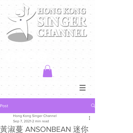
Post
Hong Kong Singer Channel
Sep 7, 2021
2 min read
黃淑蔓 ANSONBEAN 迷你