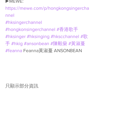
▶️MEWE: 
https://mewe.com/p/hongkongsingercha
nnel
#hksingerchannel
#hongkonsingerchannel
#香港歌手
#hksinger
#hksinging
#hkscchannel
#歌
手
#hkig
#ansonbean
#陳毅燊
#黃淑蔓
#feanna
 Feanna黃淑蔓 ANSONBEAN
只顯示部分資訊