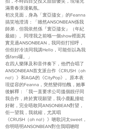
拍，不時四目交投又甜甜傻笑，現場充
滿青春浪漫氣氛。
初次見面，身為「寰亞孻女」的Feanna
搞笑地澄清：「雖然ANSONBEAN係我
師弟，但我依然係『寰亞孻女』（年紀
最細）。同埋我之前喺一個show裡面其
實見過ANSONBEAN，我同佢打招呼，
但佢好冷淡同我講Hello，可能佢以為我
係fans囉。」
在四人樂隊及和音伴奏下，他們合唱了
ANSONBEAN首支派台作《CRUSH（oh 
no!）》和AGA的《CityPop》。原本表
現從容的Feanna，突然變得怕醜，她事
後解釋：「我一直要求公司搵個靚仔同
我合作，終於實現願望，我小鹿亂撞咗
好耐，完全唔敢同ANSONBEAN對望，
佢一望我，我就縮，尤其唱
《CRUSH（oh no!）》啲歌詞太sweet，
你明唔明ANSONBEAN對住我唱啲咁