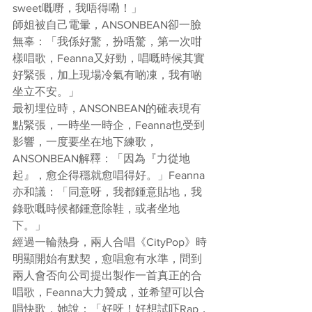
sweet嘅嘢，我唔得嘞！」
師姐被自己電暈，ANSONBEAN卻一臉
無辜：「我係好驚，扮唔驚，第一次咁
樣唱歌，Feanna又好勁，唱嘅時候其實
好緊張，加上現場冷氣有啲凍，我有啲
坐立不安。」
最初埋位時，ANSONBEAN的確表現有
點緊張，一時坐一時企，Feanna也受到
影響，一度要坐在地下練歌，
ANSONBEAN解釋：「因為『力從地
起』，愈企得穩就愈唱得好。」Feanna
亦和議：「同意呀，我都鍾意貼地，我
錄歌嘅時候都鍾意除鞋，或者坐地
下。」
經過一輪熱身，兩人合唱《CityPop》時
明顯開始有默契，愈唱愈有水準，問到
兩人會否向公司提出製作一首真正的合
唱歌，Feanna大力贊成，並希望可以合
唱快歌，她說：「好呀！好想試吓Rap，