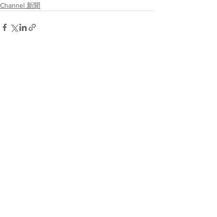
Channel 新聞
See All
Recent Posts