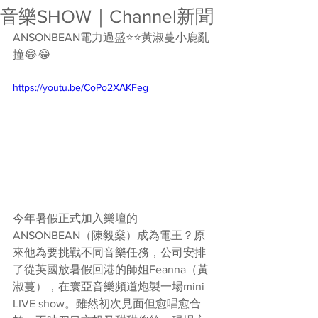
音樂SHOW｜Channel新聞
ANSONBEAN電力過盛⭐️⭐️黃淑蔓小鹿亂
撞😂😂
https://youtu.be/CoPo2XAKFeg
今年暑假正式加入樂壇的
ANSONBEAN（陳毅燊）成為電王？原
來他為要挑戰不同音樂任務，公司安排
了從英國放暑假回港的師姐Feanna（黃
淑蔓），在寰亞音樂頻道炮製一場mini 
LIVE show。雖然初次見面但愈唱愈合