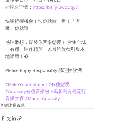
📅招募日期：即日 - 4月6日
✅報名詳情：
https://bit.ly/2wdDqy7
快啲把握機會！怯你就輸一世！「有
種」你就嚟！
感唱敢想，爆發你音樂態度！ 雲集全城
「有種」唱作精英，以最強旋律引爆本
地樂壇！�　
Please Enjoy Responsibly 請理性飲酒
#MakeYourStatment
#有種態度
#Audacity有種音樂會
#馬爹利有種流行
音樂大賽
#MartellAudacity
音樂比賽資訊