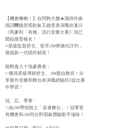
【機會嚟喇！】自問夠大膽🔥識得作曲
填詞🎹鐘意唱歌🎤又鐘意表演嘅你🕺🏻
《馬爹利「有種」流行音樂大賽》現已
開始接受報名！
⭐星級監製舒文、歌手JW將擔任評判，
發掘新一代唱作精英！
能夠進入十強參賽者：
✨獲得星級導師舒文、JW親自教班！分
享製作音樂和舞台表演嘅經驗💃🏻從比賽
中學習！
冠、亞、季軍：
✨由JW帶領踏上「皇者舞台」！冠軍更
有機會和JW同台對唱🎤體驗歌手滋味！