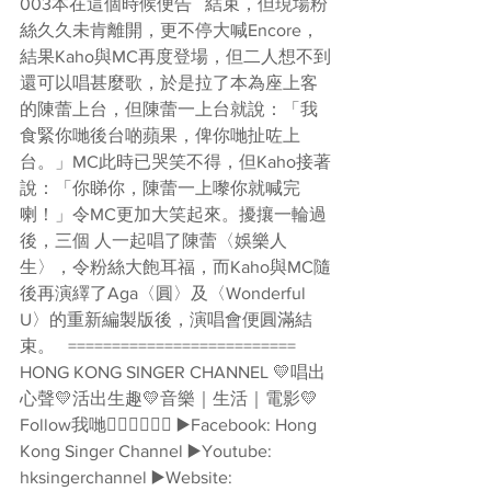
003本在這個時候便告   結束，但現場粉
絲久久未肯離開，更不停大喊Encore，
結果Kaho與MC再度登場，但二人想不到
還可以唱甚麼歌，於是拉了本為座上客
的陳蕾上台，但陳蕾一上台就說：「我
食緊你哋後台啲蘋果，俾你哋扯咗上
台。」MC此時已哭笑不得，但Kaho接著
說：「你睇你，陳蕾一上嚟你就喊完
喇！」令MC更加大笑起來。擾攘一輪過
後，三個 人一起唱了陳蕾〈娛樂人
生〉，令粉絲大飽耳福，而Kaho與MC隨
後再演繹了Aga〈圓〉及〈Wonderful 
U〉的重新編製版後，演唱會便圓滿結
束。   ========================== 
HONG KONG SINGER CHANNEL 💛唱出
心聲💛活出生趣💛音樂｜生活｜電影💛 
Follow我哋👇🏻👇🏻🥰🥰 ▶️Facebook: Hong 
Kong Singer Channel ▶️Youtube: 
hksingerchannel ▶️Website: 