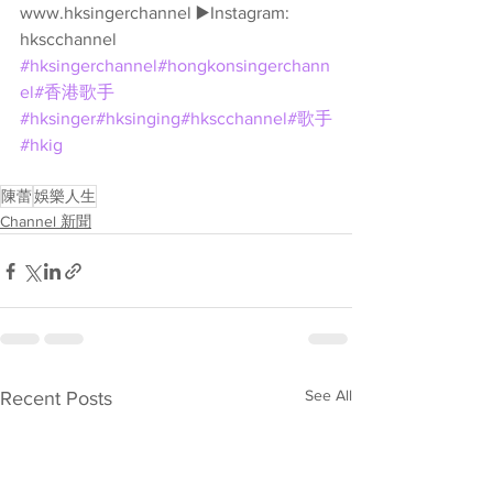
www.hksingerchannel ▶️Instagram: 
hkscchannel 
#hksingerchannel
#hongkonsingerchann
el
#香港歌手
#hksinger
#hksinging
#hkscchannel
#歌手
#hkig
陳蕾
娛樂人生
Channel 新聞
See All
Recent Posts