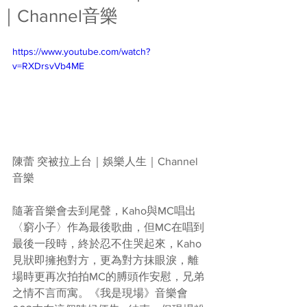
｜Channel音樂
https://www.youtube.com/watch?
v=RXDrsvVb4ME
陳蕾 突被拉上台｜娛樂人生｜Channel
音樂  
隨著音樂會去到尾聲，Kaho與MC唱出
〈窮小子〉作為最後歌曲，但MC在唱到
最後一段時，終於忍不住哭起來，Kaho
見狀即擁抱對方，更為對方抹眼淚，離
場時更再次拍拍MC的膊頭作安慰，兄弟
之情不言而寓。《我是現場》音樂會