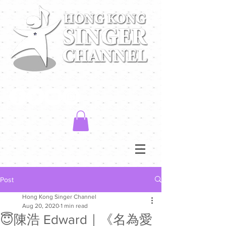
Post
Hong Kong Singer Channel
Aug 20, 2020
1 min read
😇陳浩 Edward｜《名為愛