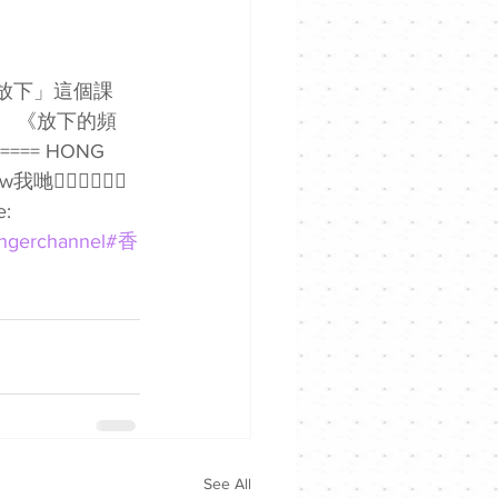
。 《放下的頻
===== HONG 
🏻👇🏻🥰🥰 
: 
ngerchannel
#香
See All