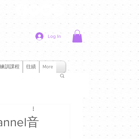
Log In
練訓課程
往績
More
nnel音