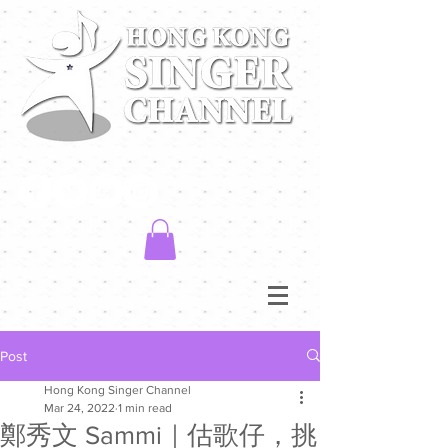
Post
Hong Kong Singer Channel
Mar 24, 2022
1 min read
鄭秀文 Sammi｜估歌仔，挑