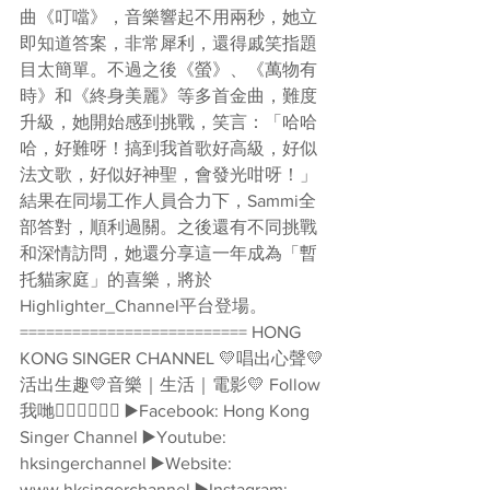
曲《叮噹》，音樂響起不用兩秒，她立
即知道答案，非常犀利，還得戚笑指題
目太簡單。不過之後《螢》、《萬物有
時》和《終身美麗》等多首金曲，難度
升級，她開始感到挑戰，笑言：「哈哈
哈，好難呀！搞到我首歌好高級，好似
法文歌，好似好神聖，會發光咁呀！」
結果在同場工作人員合力下，Sammi全
部答對，順利過關。之後還有不同挑戰
和深情訪問，她還分享這一年成為「暫
托貓家庭」的喜樂，將於
Highlighter_Channel平台登場。  
========================== HONG 
KONG SINGER CHANNEL 💛唱出心聲💛
活出生趣💛音樂｜生活｜電影💛 Follow
我哋👇🏻👇🏻🥰🥰 ▶️Facebook: Hong Kong 
Singer Channel ▶️Youtube: 
hksingerchannel ▶️Website: 
www.hksingerchannel ▶️Instagram: 