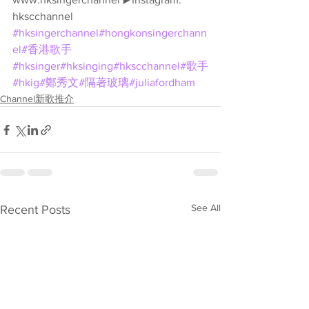
hkscchannel 
#hksingerchannel
#hongkonsingerchann
el
#香港歌手
#hksinger
#hksinging
#hkscchannel
#歌手
#hkig
#鄭秀文
#隔著玻璃
#juliafordham
Channel新歌推介
See All
Recent Posts