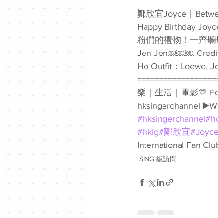
鄭欣宜Joyce｜Bet
Happy Birth
粉們的禮物！一齊聽聽J
Jen Jen￼￼￼ Credits
Ho Outfit：Loewe
===============
樂｜生活｜電影💛 Follow我哋
hksingerchannel ▶️W
#hksingerchannel
#h
#hkig
#鄭欣宜
#Joyc
International Fan Clu
SING 級訪問