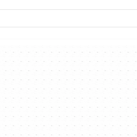
約肥仔溫「功課」！
《C
Fatboy@ERROR專訪|
😎三
《Channel專訪》