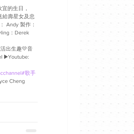
是鄭欣宜的生日，
作為送給壽星女及忠
 Andy 製作：
yling：Derek 
心聲💛活出生趣💛音
 ▶️Youtube: 
cchannel
#歌手
e Cheng 