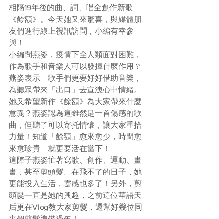
相隔19年後的曲、詞、唱全創作新歌
《餘額》。今天她又來驚喜，與媒體朋
友們進行線上視訊訪問，小編有幸參
與！
小編問燕姿，疫情下全人類面對困難，
作為歌手和音樂人可以發揮什麼作用？
燕姿表示，歌手們更要好好借助音樂，
為聽眾帶來「出口」去宣洩心中情緒。
她又希望新作《餘額》為大家帶來什麼
意義？燕姿認為這雖然是一首傷感的歌
曲，但聽了可以寄托情懷，讓大家重拾
力量！知道「餘額」愈來愈少，時間愈
來愈珍貴，就更要活在當下！
這陣子燕姿忙著寫歌、創作、運動、畫
畫，甚至剪頭髮。在飛不了的日子，她
更能投入生活，靈感也多了！另外，剪
頭髮一直是她的興趣，之前這位華語天
后更在Vlog教大家剪髮，還幫好幾位同
事們剪髮準備過年！