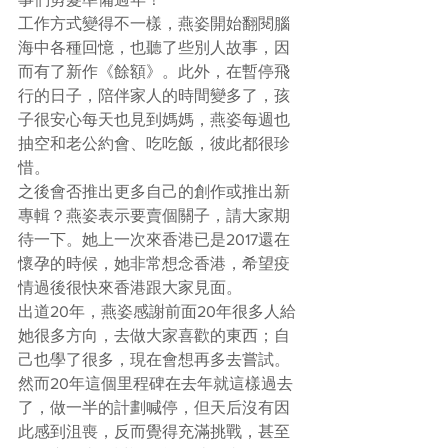
工作方式變得不一樣，燕姿開始翻閱腦
海中各種回憶，也聽了些別人故事，因
而有了新作《餘額》。此外，在暫停飛
行的日子，陪伴家人的時間變多了，孩
子很安心每天也見到媽媽，燕姿每週也
抽空和老公約會、吃吃飯，彼此都很珍
惜。
之後會否推出更多自己的創作或推出新
專輯？燕姿表示要賣個關子，請大家期
待一下。她上一次來香港已是2017還在
懷孕的時候，她非常想念香港，希望疫
情過後很快來香港跟大家見面。
出道20年，燕姿感謝前面20年很多人給
她很多方向，去做大家喜歡的東西；自
己也學了很多，現在會想再多去嘗試。
然而20年這個里程碑在去年就這樣過去
了，做一半的計劃喊停，但天后沒有因
此感到沮喪，反而覺得充滿挑戰，甚至