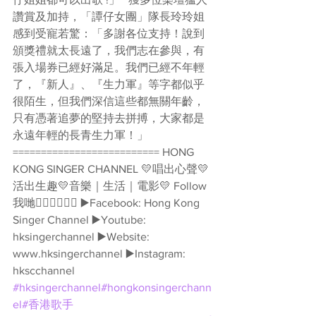
讚賞及加持，「譚仔女團」隊長玲玲姐
感到受寵若驚：「多謝各位支持！說到
頒獎禮就太長遠了，我們志在參與，有
張入場券已經好滿足。我們已經不年輕
了，『新人』、『生力軍』等字都似乎
很陌生，但我們深信這些都無關年齡，
只有憑著追夢的堅持去拼搏，大家都是
永遠年輕的長青生力軍！」  
========================== HONG 
KONG SINGER CHANNEL 💛唱出心聲💛
活出生趣💛音樂｜生活｜電影💛 Follow
我哋👇🏻👇🏻🥰🥰 ▶️Facebook: Hong Kong 
Singer Channel ▶️Youtube: 
hksingerchannel ▶️Website: 
www.hksingerchannel ▶️Instagram: 
hkscchannel 
#hksingerchannel
#hongkonsingerchann
el
#香港歌手