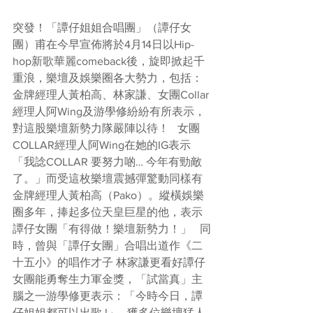
突發！「譚仔姐姐合唱團」（譚仔女
團）甫在今早宣佈將於4月14日以Hip-
hop新歌華麗comeback後，旋即掀起千
重浪，樂壇及娛樂圈各大勢力，包括：
金牌經理人黃柏高、林家謙、女團Collar
經理人阿Wing及游學修紛紛有所表示，
對這股樂壇新勢力隊嚴陣以待！   女團
COLLAR經理人阿Wing在她的IG表示
「我諗COLLAR 要努力啲… 今年有勁敵
了。」而受這枚樂壇震撼彈驚動同樣有
金牌經理人黃柏高（Pako）。縱橫娛樂
圈多年，捧起多位天皇巨星的他，表示
譚仔女團「有得做！樂壇新勢力！」   同
時，曾與「譚仔女團」合唱出道作《二
十五小》的唱作才子 林家謙更看好譚仔
女團能勇奪生力軍金獎，「試當真」主
腦之一游學修更表示：「今時今日，譚
仔姐姐都可以出歌 !」   獲多位樂壇猛人