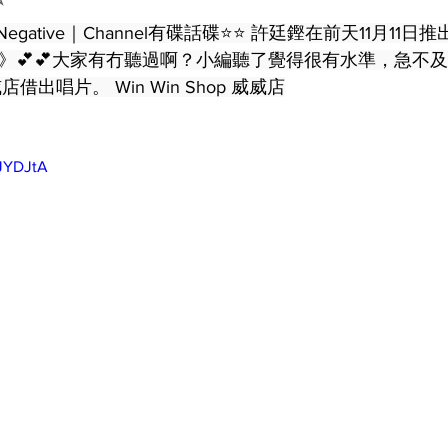
 ｜Negative｜Channel有碟話碟⭐️⭐️ 許廷鏗在前天11月11
ivei》💕💕大家有冇聽過啊？小編聽了覺得很有水準，急
借出唱片。 Win Win Shop 威威店
MJYDJtA