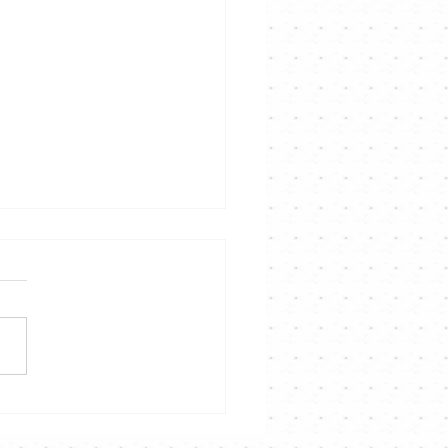
熹 《好想約你》｜
nnel音樂