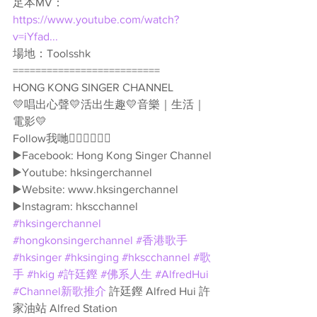
足本MV：
https://www.youtube.com/watch?
v=iYfad...
場地：Toolsshk
==========================
HONG KONG SINGER CHANNEL
💛唱出心聲💛活出生趣💛音樂｜生活｜
電影💛
Follow我哋👇🏻👇🏻🥰🥰
▶️Facebook: Hong Kong Singer Channel
▶️Youtube: hksingerchannel
▶️Website: www.hksingerchannel
▶️Instagram: hkscchannel
#hksingerchannel
#hongkonsingerchannel
#香港歌手
#hksinger
#hksinging
#hkscchannel
#歌
手
#hkig
#許廷鏗
#佛系人生
#AlfredHui
#Channel新歌推介
 許廷鏗 Alfred Hui 許
家油站 Alfred Station