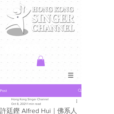
Post
Hong Kong Singer Channel
Oct 8, 2021
1 min read
許廷鏗 Alfred Hui｜佛系人