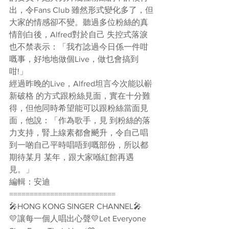
出，令Fans Club 雖然形式變化多了，但
大家的情感卻不變。聽過多位粉絲的真
情剖白後，Alfred對於自己 失控式落淚
也不禁表示：「我冇諗過今日係一件咁
嘅事，好地地做個Live，做乜會搞到
咁!」
經過昨晚的Live，Alfred坦言今次能以嶄
新破格 的方式跟粉絲見面，實在十分難
得，但他同時希望能可以跟粉絲當面見
面，他說：「作為歌手，見 到粉絲的落
力支持，腎上線素都會飇升，令自己唱
到一啲自己平時唱唔到嘅部份，所以都
期待某月 某年，跟大家喺紅館再遇
見。」
編輯：安迪
==========================
🎤HONG KONG SINGER CHANNEL🎤
💛讓每一個人唱出心聲💛Let Everyone 