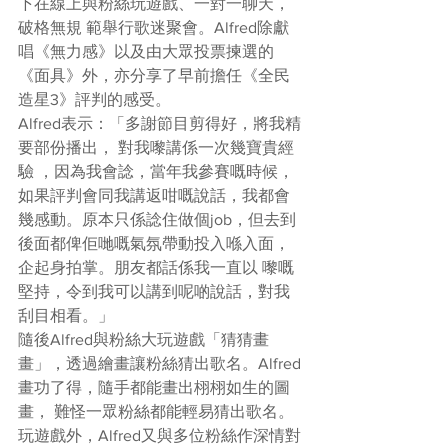
下在線上與粉絲玩遊戲、一對一聊天，
破格無規 範舉行歌迷聚會。Alfred除獻
唱《無力感》以及由大眾投票揀選的
《面具》外，亦分享了早前擔任《全民
造星3》評判的感受。
Alfred表示：「多謝節目剪得好，將我精
要部份播出， 對我嚟講係一次幾寶貴經
驗 ，因為我會諗，當年我參賽嘅時候，
如果評判會同我講返咁嘅說話，我都會
幾感動。原本只係諗住做個job，但去到
後面都俾佢哋嘅氣氛帶動投入喺入面，
企起身拍掌。朋友都話係我一直以 嚟嘅
堅持，令到我可以講到呢啲說話，對我
刮目相看。」
隨後Alfred與粉絲大玩遊戲「猜猜畫
畫」，透過繪畫讓粉絲猜出歌名。Alfred
畫功了得，隨手都能畫出栩栩如生的圖
畫， 難怪一眾粉絲都能輕易猜出歌名。
玩遊戲外，Alfred又與多位粉絲作深情對