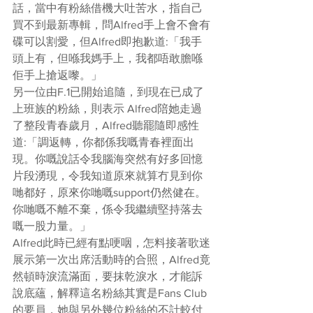
話，當中有粉絲借機大吐苦水，指自己
買不到最新專輯，問Alfred手上會不會有
碟可以割愛，但Alfred即抱歉道:「我手
頭上有，但喺我媽手上，我都唔敢膽喺
佢手上搶返嚟。」 
另一位由F.1已開始追隨，到現在已成了
上班族的粉絲，則表示 Alfred陪她走過
了整段青春歲月，Alfred聽罷隨即感性
道:「調返轉，你都係我嘅青春裡面出
現。你嘅說話令我腦海突然有好多回憶
片段湧現，令我知道原來就算冇見到你
哋都好，原來你哋嘅support仍然健在。
你哋嘅不離不棄，係令我繼續堅持落去
嘅一股力量。」
Alfred此時已經有點哽咽，怎料接著歌迷
展示第一次出席活動時的合照，Alfred竟
然頓時淚流滿面，要抹乾淚水，才能訴
說底蘊，解釋這名粉絲其實是Fans Club
的要員，她與另外幾位粉絲的不計較付