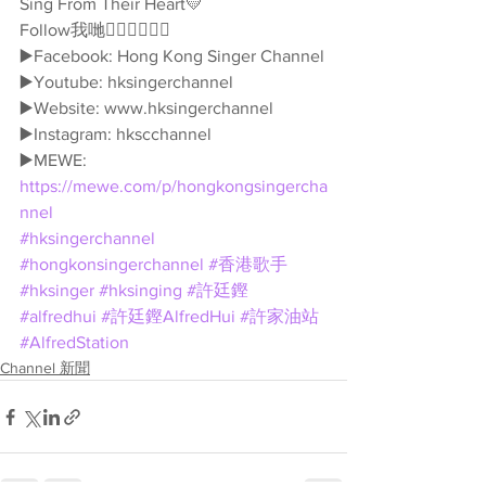
Sing From Their Heart💛
Follow我哋👇🏻👇🏻🥰🥰
▶️Facebook: Hong Kong Singer Channel
▶️Youtube: hksingerchannel
▶️Website: www.hksingerchannel
▶️Instagram: hkscchannel
▶️MEWE: 
https://mewe.com/p/hongkongsingercha
nnel
#hksingerchannel
#hongkonsingerchannel
#香港歌手
#hksinger
#hksinging
#許廷鏗
#alfredhui
#許廷鏗AlfredHui
#許家油站
#AlfredStation
Channel 新聞