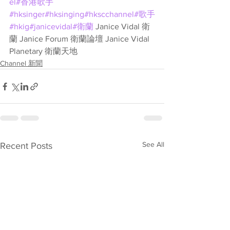
el
#香港歌手
#hksinger
#hksinging
#hkscchannel
#歌手
#hkig
#janicevidal
#衛蘭
 Janice Vidal 衛
蘭 Janice Forum 衛蘭論壇 Janice Vidal 
Planetary 衛蘭天地
Channel 新聞
See All
Recent Posts