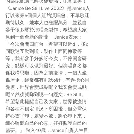
內部認￼購已經火促爆滿，認真厲害！ 
《Janice Be Still Live 2022》是Janice入
行以來第5個個人紅館演唱會，不單歌迷
期待以久，她本人也雀躍萬分，並親自
參予很多關於演唱會製作，希望讓大家
見到一個全新的衛蘭。 Janice表示：
「今次會開四面台，希望可以近d ，多d 
同歌迷互動到啦，製作上面同揀歌等
等，我都參予好多呀今次，不停開會研
究，點樣可以做到最好。個演唱會名都
係我構思啦，因為之前疫情，一個人坐
係屋企，經常都有亂諗o野，有過擔心同
憂慮，世界會變成點呢？我又會變成點
呢？然後就睇到呢一句經文 : Be Still。
希望藉此提醒自己及大家，世界被疫情
和各種不穩定情況下所困擾，但必需保
持心靈平靜，處變不驚，將心靜下來，
細心聆聽自己的心意，好好照護自己的
需要。」 踏入40歲，Janice自覺人生目