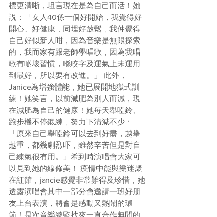
標更清晰，坦言現在是為自己而活！她
説：「女人40係一個好開始，我覺得好
開心、好健康，同埋好放鬆，我仲覺得
自己好似新人咁，因為音樂是無限探索
的，我而家有跟老師學唱歌，因為我唱
歌有啲壞習慣，喺咬字及運氣上未運用
到最好，所以要有改進。」 此外，
Janice為增強體能，她已展開地獄式訓
練！她笑言，以前減肥為別人而減，現
在減肥為自己的健康！她每天舉啞鈴、
跑步機不停鍛練，努力下清減不少：
「原來自己舉啞鈴可以去到好盡，越舉
越重，都幾劇烈吓，雖然辛苦但是對自
己練氣很有用。」希到時演唱會大家可
以見到她的線條美！ 疫情中能與樂迷聚
在紅館，jancie感覺非常難得及珍惜，她
透露演唱會其中一部分會邀請一班好朋
友上台表演，將會是感動又熱鬧的環
節！是次音樂總監找來一直合作無間的