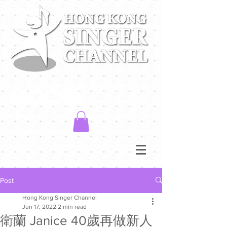
Post
Hong Kong Singer Channel
Jun 17, 2022
2 min read
衛蘭 Janice 40歲再做新人