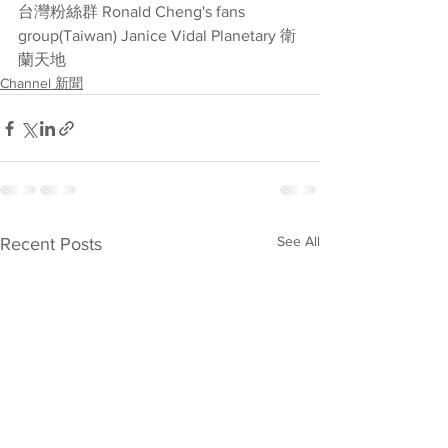
台灣粉絲群 Ronald Cheng's fans 
group(Taiwan) Janice Vidal Planetary 衛
蘭天地
Channel 新聞
See All
Recent Posts