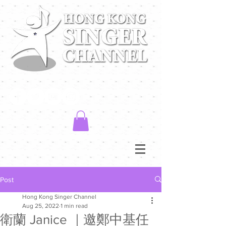
Post
Hong Kong Singer Channel
Aug 25, 2022
1 min read
衛蘭 Janice ｜邀鄭中基任