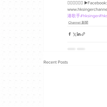
👇🏻👇🏻🥰🥰 ▶️Faceb
www.hksingerchannel
港歌手
#hksinger
#hk
Channel 新聞
Recent Posts