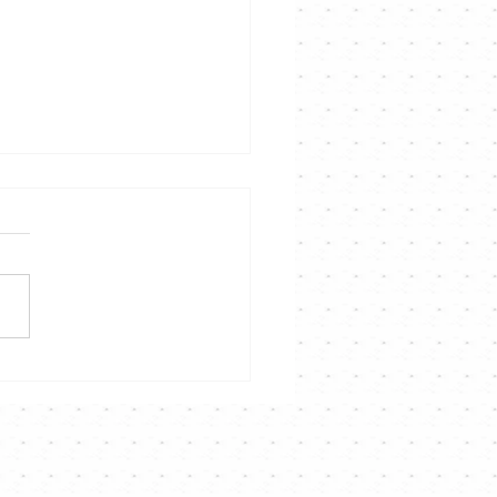
 張天賦｜明年一月上紅館
人演唱會｜Channel 音樂
️