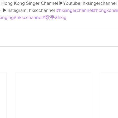
ook: Hong Kong Singer Channel ▶️Youtube: hksingerchannel 
 ▶️Instagram: hkscchannel 
#hksingerchannel
#hongkonsi
singing
#hkscchannel
#歌手
#hkig