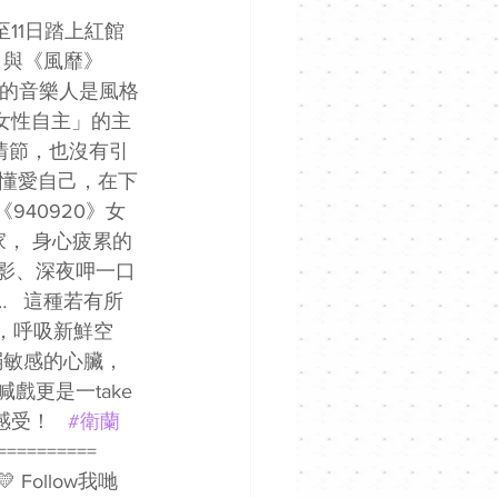
9至11日踏上紅館
ice》與《風靡》
作的音樂人是風格
「女性自主」的主
情節，也沒有引
懂愛自己，在下
40920》女
家， 身心疲累的
影、深夜呷一口
   這種若有所
，呼吸新鮮空
敏感的心臟， 
戲更是一take
受！   
#衛蘭
========== 
 Follow我哋