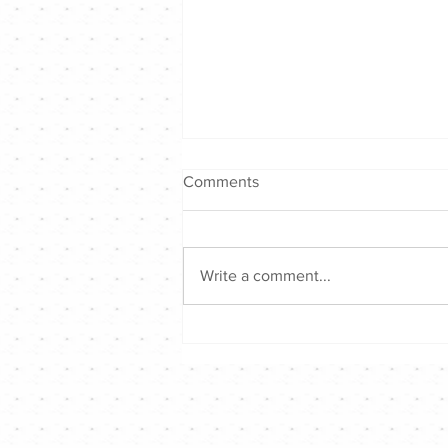
Comments
Write a comment...
陳奕迅 Eason｜陳奕迅Fear
and Dreams演唱會｜Channel
音樂