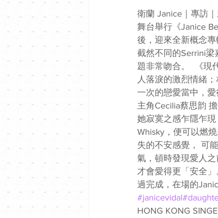
衛蘭 Janice｜專
舞台舉行《Janice Be 
後，迎來全新概念專輯
截然不同的Serrin
題非常吻合。  《
人落淚的激烈情緒；
一次的戀愛當中，愛得
主角Cecilia蔡
她寂寞之感乍隱乍現
Whisky，便可以
失的不安感覺， 可
氣，頓時發現愛人之
才會愛得更「安全」。
過完成，在場的Jani
#janicevidal
#daughte
HONG KONG SIN