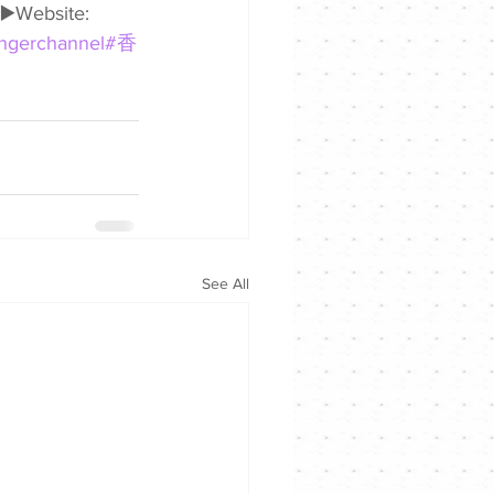
▶️Website: 
ngerchannel
#香
See All