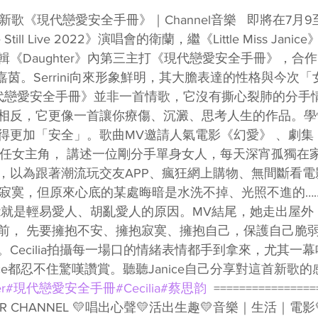
訪｜新歌《現代戀愛安全手冊》｜Channel音樂   即將在7月
Still Live 2022》演唱會的衛蘭，繼《Little Miss Jan
《Daughter》內第三主打《現代戀愛安全手冊》，合
i梁嘉茵。Serrini向來形象鮮明，其大膽表達的性格與今次
現代戀愛安全手冊》並非一首情歌，它沒有撕心裂肺的分手
相反，它更像一首讓你療傷、沉澱、思考人生的作品。學
更加「安全」。歌曲MV邀請人氣電影《幻愛》 、劇集《9
思韵 擔任女主角， 講述一位剛分手單身女人，每天深宵孤獨在
，以為跟著潮流玩交友APP、瘋狂網上購物、無間斷看電
燃燒寂寞，但原來心底的某處晦暗是水洗不掉、光照不進的……
能就是輕易愛人、胡亂愛人的原因。MV結尾，她走出屋外
前， 先要擁抱不安、擁抱寂寞、擁抱自己，保護自己脆弱
Cecilia拍攝每一場口的情緒表情都手到拿來，尤其一幕喊
ce都忍不住驚嘆讚賞。聽聽Janice自己分享對這首新歌的感
r
#現代戀愛安全手冊
#Cecilia
#蔡思韵
  ================
GER CHANNEL 💛唱出心聲💛活出生趣💛音樂｜生活｜電影💛