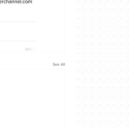
rchannel.com 
See All