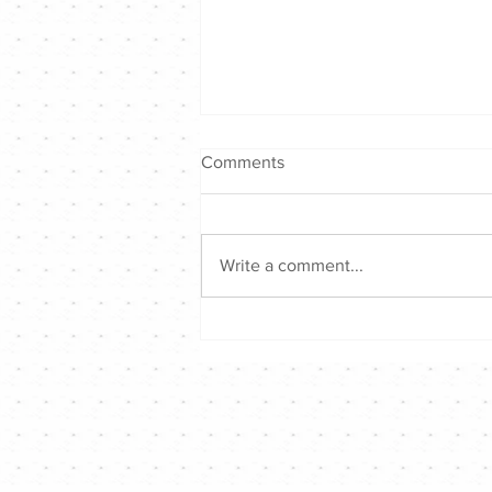
Comments
Write a comment...
《Channel Talk》懷念黎明詩
❤️🙏🙏