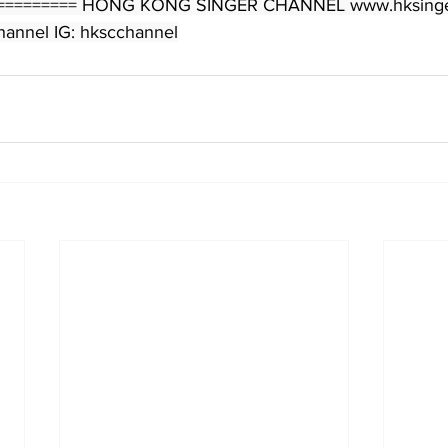
========== HONG KONG SINGER CHANNEL www.hksinge
annel IG: hkscchannel