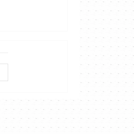
榮 奇蹟再現！哥哥舊歌
年後再奪冠軍❤️大家都好
⭐️⭐️｜Channel音樂